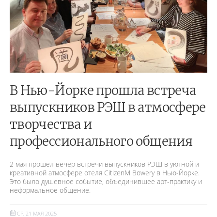
В Нью-Йорке прошла встреча
выпускников РЭШ в атмосфере
творчества и
профессионального общения
2 мая прошёл вечер встречи выпускников РЭШ в уютной и
креативной атмосфере отеля CitizenM Bowery в Нью-Йорке.
Это было душевное событие, объединившее арт-практику и
неформальное общение.
СР, 21 МАЯ 2025