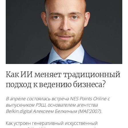
Как ИИ меняет традиционный
подход к ведению бизнеса?
В апреле состоялась встреча NES Points Online с
выпускником РЭШ, основателем агентства
Belkin.digital Алексеем Белкиным (MAE’2007).
Как устроен генеративный искусственный