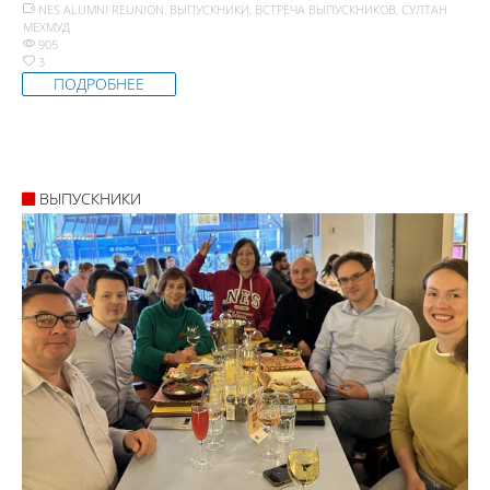
NES ALUMNI REUNION
,
ВЫПУСКНИКИ
,
ВСТРЕЧА ВЫПУСКНИКОВ
,
СУЛТАН
МЕХМУД
905
3
ПОДРОБНЕЕ
ВЫПУСКНИКИ