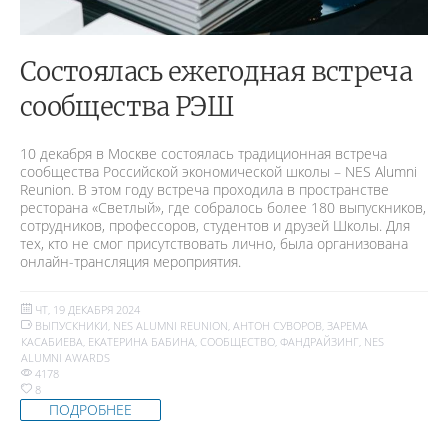
Состоялась ежегодная встреча
сообщества РЭШ
10 декабря в Москве состоялась традиционная встреча
сообщества Российской экономической школы – NES Alumni
Reunion. В этом году встреча проходила в пространстве
ресторана «Светлый», где собралось более 180 выпускников,
сотрудников, профессоров, студентов и друзей Школы. Для
тех, кто не смог присутствовать лично, была организована
онлайн-трансляция мероприятия.
ЧТ, 19 ДЕКАБРЯ 2024
ВЫПУСКНИКИ
,
NES ALUMNI REUNION
,
АНТОН СУВОРОВ
,
ЗАРЕМА
КАСАБИЕВА
,
ЕКАТЕРИНА БАБИНА
,
СООБЩЕСТВО
,
ФАНДРАЙЗИНГ
,
NES
ALUMNI AWARDS
4178
8
ПОДРОБНЕЕ