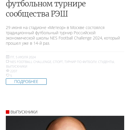
футбольном турнире
сообщества РЭШ
29 июня на стадионе «Метеор» в Москве состоялся
традиционный футбольный турнир Российской
экономической школы NES Football Challenge 2024, который
прошел уже в 14-й раз.
ПТ, 5 ИЮЛЯ 2024
NES FOOTBALL CHALLENGE
,
СПОРТ
,
ТУРНИР ПО ФУТБОЛУ
,
СТУДЕНТЫ
,
ВЫПУСКНИКИ
2207
5
ПОДРОБНЕЕ
ВЫПУСКНИКИ