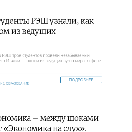
туденты РЭШ узнали, как
ном из ведущих
в РЭШ трое студентов провели незабываемый
и в Италии — одном из ведущих вузов мира в сфере
ПОДРОБНЕЕ
НИЕ
,
ОБРАЗОВАНИЕ
кономика – между шоками
т «Экономика на слух».