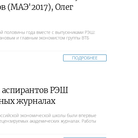
в (МАЭ'2017), Олег
ой половины года вместе с выпускниками РЭШ:
новым и главным экономистом группы ВТБ
ПОДРОБНЕЕ
 аспирантов РЭШ
чных журналах
Российской экономической школы были впервые
рецензируемых академических журналах. Работы