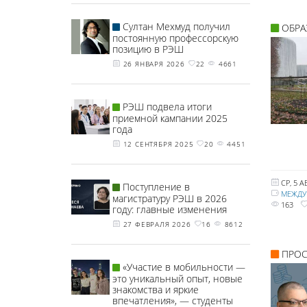
Султан Мехмуд получил
ОБРА
постоянную профессорскую
позицию в РЭШ
26 ЯНВАРЯ 2026
22
4661
РЭШ подвела итоги
приемной кампании 2025
года
12 СЕНТЯБРЯ 2025
20
4451
СР, 5 А
Поступление в
МЕЖДУ
магистратуру РЭШ в 2026
163
году: главные изменения
27 ФЕВРАЛЯ 2026
16
8612
ПРО
«Участие в мобильности —
это уникальный опыт, новые
знакомства и яркие
впечатления», — студенты