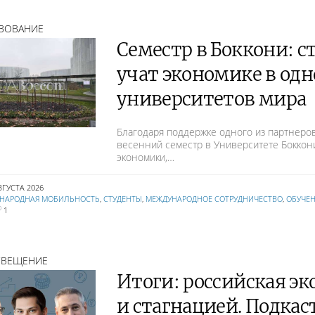
ЗОВАНИЕ
Семестр в Боккони: с
учат экономике в од
университетов мира
Благодаря поддержке одного из партнеро
весенний семестр в Университете Боккон
экономики,…
ВГУСТА 2026
НАРОДНАЯ МОБИЛЬНОСТЬ
,
СТУДЕНТЫ
,
МЕЖДУНАРОДНОЕ СОТРУДНИЧЕСТВО
,
ОБУЧЕ
1
СВЕЩЕНИЕ
Итоги: российская э
и стагнацией. Подкас