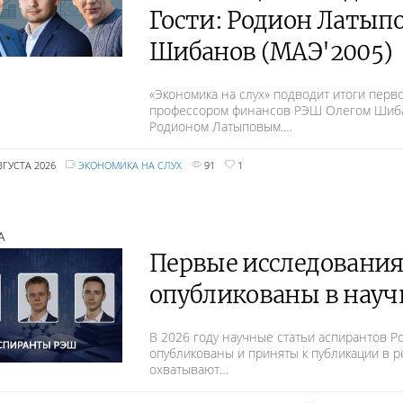
Гости: Родион Латыпо
Шибанов (МАЭ'2005)
«Экономика на слух» подводит итоги перв
профессором финансов РЭШ Олегом Шиба
Родионом Латыповым.…
ВГУСТА 2026
ЭКОНОМИКА НА СЛУХ
91
1
А
Первые исследования
опубликованы в нау
В 2026 году научные статьи аспирантов 
опубликованы и приняты к публикации в 
охватывают…