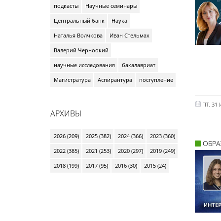
подкасты
Научные семинары
Центральный банк
Наука
Наталья Волчкова
Иван Стельмах
Валерий Черноокий
научные исследования
бакалавриат
Магистратура
Аспирантура
поступление
ПТ, 31
АРХИВЫ
2026 (209)
2025 (382)
2024 (366)
2023 (360)
ОБРА
2022 (385)
2021 (253)
2020 (297)
2019 (249)
2018 (199)
2017 (95)
2016 (30)
2015 (24)