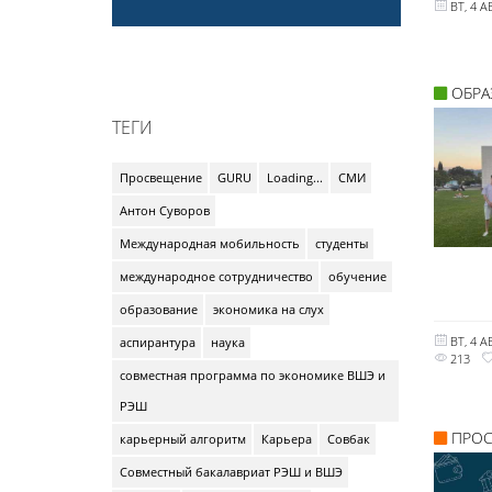
ВТ, 4 А
ОБРА
ТЕГИ
Просвещение
GURU
Loading...
СМИ
Антон Суворов
Международная мобильность
студенты
международное сотрудничество
обучение
образование
экономика на слух
ВТ, 4 А
аспирантура
наука
213
совместная программа по экономике ВШЭ и
РЭШ
ПРО
карьерный алгоритм
Карьера
Совбак
Совместный бакалавриат РЭШ и ВШЭ