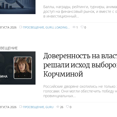
Баллы, награды, рейтинги, турниры, аним
доступ на финансовый рынок, и вместе 
в инвестиционный…
ВГУСТА 2026
ПРОСВЕЩЕНИЕ
,
GURU
,
LOADING...
1
0
СВЕЩЕНИЕ
Доверенность на влас
решали исход выборо
Корчминой
Российские дворяне охотились не только з
голосами. Они могли обеспечить победу 
провинциальных…
ВГУСТА 2026
ПРОСВЕЩЕНИЕ
,
GURU
26
0