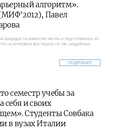
Карьерный алгоритм».
 (МИФ'2012), Павел
арова
й кандидат на вакансию мечты и подготовились ко
 Но на интервью все пошло не так: неудобные,
ПОДРОБНЕЕ
то семестр учебы за
а себя и своих
ущем». Студенты Совбака
ии в вузах Италии