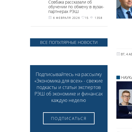
Совбака рассказали об
обучении по обмену в вузах-
партнерах РЭШ
6 ФЕВРАЛЯ 2026
15
1358
ВСЕ ПОПУЛЯРНЫЕ НОВОСТИ
ВТ, 4 А
Подписывайтесь на рассылку
НАУК
«Экономика для всех» - свежие
подкасты и статьи экспертов
РЭШ об экономике и финансах
каждую неделю
ПОДПИСАТЬСЯ