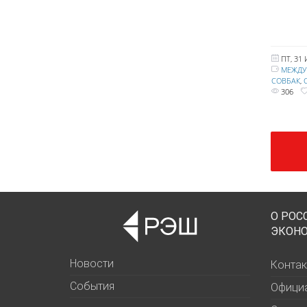
ПТ, 31
МЕЖДУ
СОВБАК
,
306
О РОС
ЭКОН
Новости
Контак
События
Офици