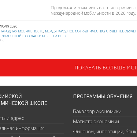
Продолжаем знакомить вас с историями с
международной мобильности в 2026 году.
 ИЮЛЯ 2026
НАРОДНАЯ МОБИЛЬНОСТЬ
,
МЕЖДУНАРОДНОЕ СОТРУДНИЧЕСТВО
,
СТУДЕНТЫ
,
ОБУЧЕ
СОВМЕСТНЫЙ БАКАЛАВРИАТ РЭШ И ВШЭ
3
ПОКАЗАТЬ БОЛЬШЕ ИС
СИЙСКОЙ
ПРОГРАММЫ ОБУЧЕНИЯ
ОМИЧЕСКОЙ ШКОЛЕ
Бакалавр экономики
ты и адрес
Магистр экономики
альная информация
Финансы, инвестиции, банк