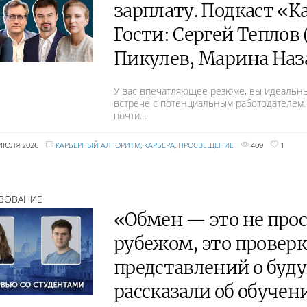
зарплату. Подкаст «
Гости: Сергей Теплов
Пикулев, Марина Наз
У вас впечатляющее резюме, вы идеальны
встрече с потенциальным работодателем.
почти…
 ИЮЛЯ 2026
КАРЬЕРНЫЙ АЛГОРИТМ
,
КАРЬЕРА
,
ПРОСВЕЩЕНИЕ
409
1
ЗОВАНИЕ
«Обмен — это не прос
рубежом, это проверк
представлений о буд
рассказали об обучен