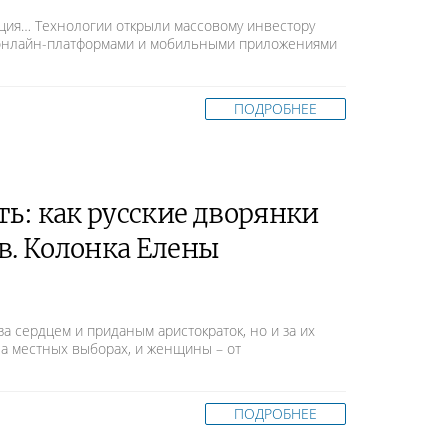
ация… Технологии открыли массовому инвестору
с онлайн-платформами и мобильными приложениями
ПОДРОБНЕЕ
ть: как русские дворянки
в. Колонка Елены
а сердцем и приданым аристократок, но и за их
на местных выборах, и женщины – от
ПОДРОБНЕЕ