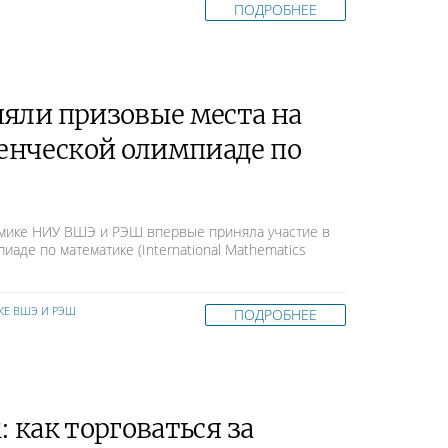
ПОДРОБНЕЕ
няли призовые места на
енческой олимпиаде по
мике НИУ ВШЭ и РЭШ впервые приняла участие в
аде по математике (International Mathematics
КЕ ВШЭ И РЭШ
ПОДРОБНЕЕ
 как торговаться за