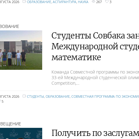
ВГУСТА 2026
ОБРАЗОВАНИЕ
,
АСПИРАНТУРА
,
НАУКА
267
3
ЗОВАНИЕ
Студенты Совбака за
Международной студ
математике
Команда Совместной программы по эконо
33-ей Международной студенческой олимпи
Competition,…
ВГУСТА 2026
СТУДЕНТЫ
,
ОБРАЗОВАНИЕ
,
СОВМЕСТНАЯ ПРОГРАММА ПО ЭКОНОМИ
5
СВЕЩЕНИЕ
Получить по заслугам: