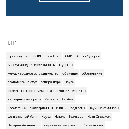
ТЕГИ
Просвещение
GURU
Loading...
СМИ
Антон Суворов
Международная мобильность
студенты
международное сотрудничество
обучение
образование
экономика на слух
аспирантура
наука
совместная программа по экономике ВШЭ и РЭШ
карьерный алгоритм
Карьера
Совбак
Совместный бакалавриат РЭШ и ВШЭ
подкасты
Научные семинары
Центральный банк
Наука
Наталья Волчкова
Иван Стельмах
Валерий Черноокий
научные исследования
бакалавриат