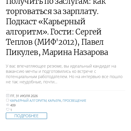
Получить по заслугам: как
торговаться за зарплату.
Подкаст «Карьерный
алгоритм». Гости: Сергей
Теплов (МИФ'2012), Павел
Пикулев, Марина Назарова
У вас впечатляющее резюме, вы идеальный кандидат на
вакансию мечты и подготовились ко встрече с
потенциальным работодателем. Но на интервью все пошло
не так: неудобные, почти…
ПТ, 31 ИЮЛЯ 2026
КАРЬЕРНЫЙ АЛГОРИТМ
,
КАРЬЕРА
,
ПРОСВЕЩЕНИЕ
409
1
ПОДРОБНЕЕ