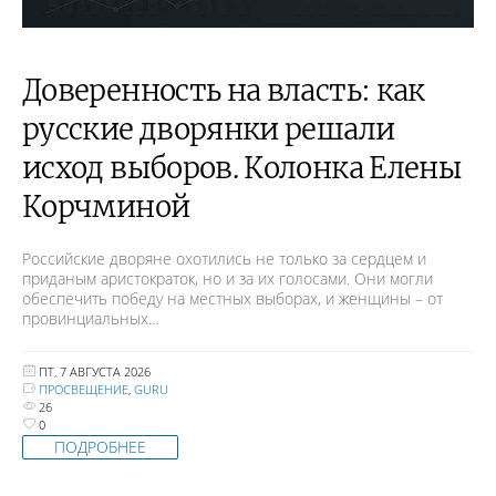
Доверенность на власть: как
русские дворянки решали
исход выборов. Колонка Елены
Корчминой
Российские дворяне охотились не только за сердцем и
приданым аристократок, но и за их голосами. Они могли
обеспечить победу на местных выборах, и женщины – от
провинциальных…
ПТ, 7 АВГУСТА 2026
ПРОСВЕЩЕНИЕ
,
GURU
26
0
ПОДРОБНЕЕ