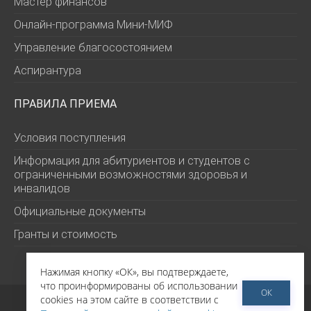
Мастер финансов
Онлайн-программа Мини-МИФ
Управление благосостоянием
Аспирантура
ПРАВИЛА ПРИЕМА
Условия поступления
Информация для абитуриентов и студентов с
ограниченными возможностями здоровья и
инвалидов
Официальные документы
Гранты и стоимость
Нажимая кнопку «ОК», вы подтверждаете,
что проинформированы об использовании
©
РЭШ 2026
ОК
cookies на этом сайте в соответствии с
Политика обработки персональных данных