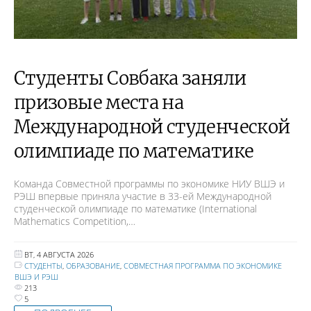
Студенты Совбака заняли
призовые места на
Международной студенческой
олимпиаде по математике
Команда Совместной программы по экономике НИУ ВШЭ и
РЭШ впервые приняла участие в 33-ей Международной
студенческой олимпиаде по математике (International
Mathematics Competition,…
ВТ, 4 АВГУСТА 2026
СТУДЕНТЫ
,
ОБРАЗОВАНИЕ
,
СОВМЕСТНАЯ ПРОГРАММА ПО ЭКОНОМИКЕ
ВШЭ И РЭШ
213
5