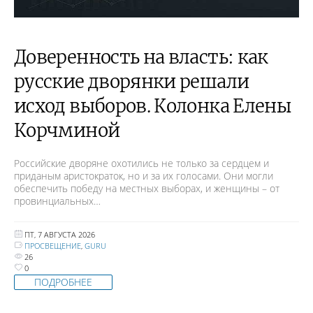
Доверенность на власть: как
русские дворянки решали
исход выборов. Колонка Елены
Корчминой
Российские дворяне охотились не только за сердцем и
приданым аристократок, но и за их голосами. Они могли
обеспечить победу на местных выборах, и женщины – от
провинциальных…
ПТ, 7 АВГУСТА 2026
ПРОСВЕЩЕНИЕ
,
GURU
26
0
ПОДРОБНЕЕ