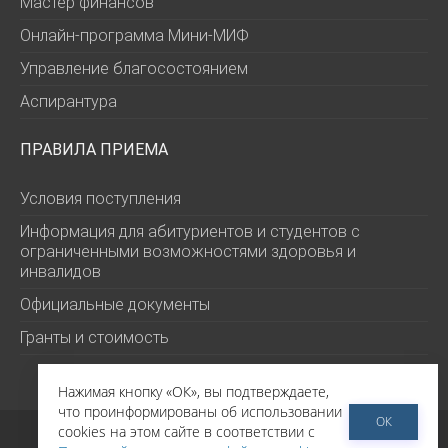
Мастер финансов
Онлайн-программа Мини-МИФ
Управление благосостоянием
Аспирантура
ПРАВИЛА ПРИЕМА
Условия поступления
Информация для абитуриентов и студентов с
ограниченными возможностями здоровья и
инвалидов
Официальные документы
Гранты и стоимость
Нажимая кнопку «ОК», вы подтверждаете,
что проинформированы об использовании
©
РЭШ 2026
ОК
cookies на этом сайте в соответствии с
Политика обработки персональных данных