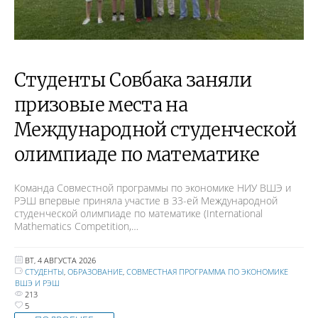
Студенты Совбака заняли
призовые места на
Международной студенческой
олимпиаде по математике
Команда Совместной программы по экономике НИУ ВШЭ и
РЭШ впервые приняла участие в 33-ей Международной
студенческой олимпиаде по математике (International
Mathematics Competition,…
ВТ, 4 АВГУСТА 2026
СТУДЕНТЫ
,
ОБРАЗОВАНИЕ
,
СОВМЕСТНАЯ ПРОГРАММА ПО ЭКОНОМИКЕ
ВШЭ И РЭШ
213
5