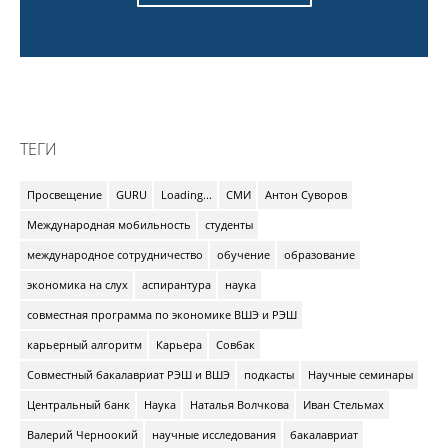
ТЕГИ
Просвещение
GURU
Loading...
СМИ
Антон Суворов
Международная мобильность
студенты
международное сотрудничество
обучение
образование
экономика на слух
аспирантура
наука
совместная программа по экономике ВШЭ и РЭШ
карьерный алгоритм
Карьера
Совбак
Совместный бакалавриат РЭШ и ВШЭ
подкасты
Научные семинары
Центральный банк
Наука
Наталья Волчкова
Иван Стельмах
Валерий Черноокий
научные исследования
бакалавриат