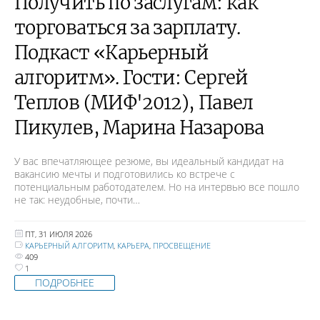
Получить по заслугам: как
торговаться за зарплату.
Подкаст «Карьерный
алгоритм». Гости: Сергей
Теплов (МИФ'2012), Павел
Пикулев, Марина Назарова
У вас впечатляющее резюме, вы идеальный кандидат на
вакансию мечты и подготовились ко встрече с
потенциальным работодателем. Но на интервью все пошло
не так: неудобные, почти…
ПТ, 31 ИЮЛЯ 2026
КАРЬЕРНЫЙ АЛГОРИТМ
,
КАРЬЕРА
,
ПРОСВЕЩЕНИЕ
409
1
ПОДРОБНЕЕ