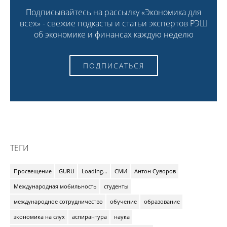
Подписывайтесь на рассылку «Экономика для
всех» - свежие подкасты и статьи экспертов РЭШ
об экономике и финансах каждую неделю
ПОДПИСАТЬСЯ
ТЕГИ
Просвещение
GURU
Loading...
СМИ
Антон Суворов
Международная мобильность
студенты
международное сотрудничество
обучение
образование
экономика на слух
аспирантура
наука