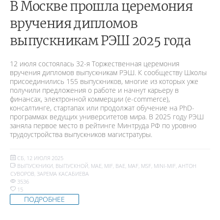
В Москве прошла церемония
вручения дипломов
выпускникам РЭШ 2025 года
12 июля состоялась 32-я Торжественная церемония
вручения дипломов выпускникам РЭШ. К сообществу Школы
присоединились 155 выпускников, многие из которых уже
получили предложения о работе и начнут карьеру в
финансах, электронной коммерции (e-commerce),
консалтинге, стартапах или продолжат обучение на PhD-
программах ведущих университетов мира. В 2025 году РЭШ
заняла первое место в рейтинге Минтруда РФ по уровню
трудоустройства выпускников магистратуры.
СБ, 12 ИЮЛЯ 2025
ВЫПУСКНИКИ
,
ВЫПУСКНОЙ
,
MAE
,
MIF
,
BAE
,
MAF
,
MSF
,
MINI-MIF
,
АНТОН
СУВОРОВ
,
ЗАРЕМА КАСАБИЕВА
3536
15
ПОДРОБНЕЕ