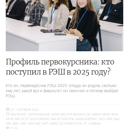
Профиль первокурсника: кто
поступил в РЭШ в 2025 году?
Кто он, первокурсник РЭШ-2025: откуда он родом, сколько
ему лет, какой вуз и факультет он окончил и почему выбрал
РЭШ.
СР, 1 ОКТЯБРЯ 2025
ОБУЧЕНИЕ
,
ОБРАЗОВАНИЕ
,
МИФ
,
МАСТЕР ФИНАНСОВ
,
МИНИ-МИФ
,
ФИБ
,
МНФ
,
МАГИСТР ЭКОНОМИКИ
,
МАГИСТРАТУРА
,
БАКАЛАВРИАТ
,
БАЭ
,
MAE
,
BAE
,
MIF
,
MAF
,
MSF
,
MINI-MIF
,
AIFT
,
АИФТ
,
АСПИРАНТУРА
,
ЭТ
,
СОВБАК
2124