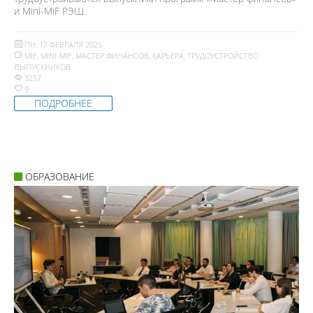
и Mini-MiF РЭШ.
ПН, 17 ФЕВРАЛЯ 2025
MIF
,
MINI-MIF
,
МАСТЕР ФИНАНСОВ
,
КАРЬЕРА
,
ТРУДОУСТРОЙСТВО
ВЫПУСКНИКОВ
3257
9
ПОДРОБНЕЕ
ОБРАЗОВАНИЕ