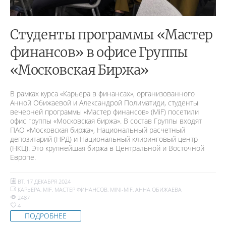
Студенты программы «Мастер
финансов» в офисе Группы
«Московская Биржа»
В рамках курса «Карьера в финансах», организованного
Анной Обижаевой и Александрой Полиматиди, студенты
вечерней программы «Мастер финансов» (MiF) посетили
офис группы «Московская биржа». В состав Группы входят
ПАО «Московская биржа», Национальный расчетный
депозитарий (НРД) и Национальный клиринговый центр
(НКЦ). Это крупнейшая биржа в Центральной и Восточной
Европе.
ВТ, 17 ДЕКАБРЯ 2024
КАРЬЕРА
,
MIF
,
МАСТЕР ФИНАНСОВ
,
MINI-MIF
,
АННА ОБИЖАЕВА
2487
4
ПОДРОБНЕЕ