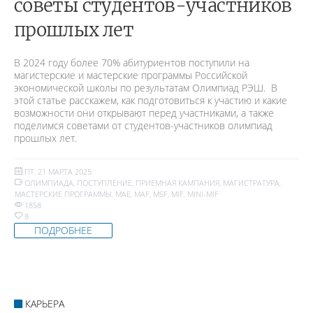
советы студентов-участников
прошлых лет
В 2024 году более 70% абитуриентов поступили на
магистерские и мастерские программы Российской
экономической школы по результатам Олимпиад РЭШ. В
этой статье расскажем, как подготовиться к участию и какие
возможности они открывают перед участниками, а также
поделимся советами от студентов-участников олимпиад
прошлых лет.
ПТ, 21 МАРТА 2025
ОЛИМПИАДА
,
ПОСТУПЛЕНИЕ
,
ПРИЕМНАЯ КАМПАНИЯ
,
МАГИСТРАТУРА
,
МАСТЕРСКИЕ ПРОГРАММЫ
,
MAE
,
MAF
,
MSF
,
MIF
,
MINI-MIF
1858
8
ПОДРОБНЕЕ
КАРЬЕРА