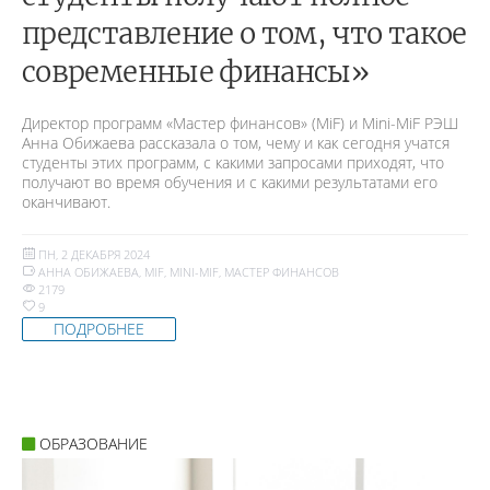
представление о том, что такое
современные финансы»
Директор программ «Мастер финансов» (MiF) и Mini-MiF РЭШ
Анна Обижаева рассказала о том, чему и как сегодня учатся
студенты этих программ, с какими запросами приходят, что
получают во время обучения и с какими результатами его
оканчивают.
ПН, 2 ДЕКАБРЯ 2024
АННА ОБИЖАЕВА
,
MIF
,
MINI-MIF
,
МАСТЕР ФИНАНСОВ
2179
9
ПОДРОБНЕЕ
ОБРАЗОВАНИЕ