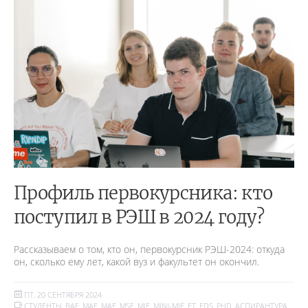
Профиль первокурсника: кто
поступил в РЭШ в 2024 году?
Рассказываем о том, кто он, первокурсник РЭШ-2024: откуда
он, сколько ему лет, какой вуз и факультет он окончил.
ПТ, 20 СЕНТЯБРЯ 2024
СТУДЕНТЫ
,
BAE
,
MAE
,
MAF
,
MSF
,
MIF
,
MINI-MIF
,
ET
,
EDS
,
PHD
,
АСПИРАНТУРА