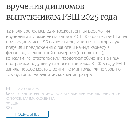
вручения дипломов
выпускникам РЭШ 2025 года
12 июля состоялась 32-я Торжественная церемония
вручения дипломов выпускникам РЭШ. К сообществу Школы
присоединились 155 выпускников, многие из которых уже
получили предложения о работе и начнут карьеру в
финансах, электронной коммерции (e-commerce),
консалтинге, стартапах или продолжат обучение на PhD-
программах ведущих университетов мира. В 2025 году РЭШ
заняла первое место в рейтинге Минтруда РФ по уровню
трудоустройства выпускников магистратуры.
СБ, 12 ИЮЛЯ 2025
ВЫПУСКНИКИ
,
ВЫПУСКНОЙ
,
MAE
,
MIF
,
BAE
,
MAF
,
MSF
,
MINI-MIF
,
АНТОН
СУВОРОВ
,
ЗАРЕМА КАСАБИЕВА
3536
15
ПОДРОБНЕЕ