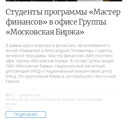
Студенты программы «Мастер
финансов» в офисе Группы
«Московская Биржа»
В рамках курса «Карьера в финансах», организованного
Анной Обижаевой и Александрой Полиматиди, студенты
вечерней программы «Мастер финансов» (MiF) посетили
офис группы «Московская биржа». В состав Группы входят
ПАО «Московская биржа», Национальный расчетный
депозитарий (НРД) и Национальный клиринговый центр
(НКЦ). Это крупнейшая биржа в Центральной и Восточной
Европе.
ВТ, 17 ДЕКАБРЯ 2024
КАРЬЕРА
,
MIF
,
МАСТЕР ФИНАНСОВ
,
MINI-MIF
,
АННА ОБИЖАЕВА
2487
4
ПОДРОБНЕЕ