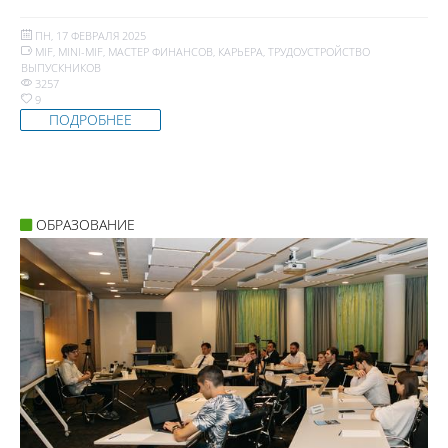
ПН, 17 ФЕВРАЛЯ 2025
MIF
,
MINI-MIF
,
МАСТЕР ФИНАНСОВ
,
КАРЬЕРА
,
ТРУДОУСТРОЙСТВО
ВЫПУСКНИКОВ
3257
9
ПОДРОБНЕЕ
ОБРАЗОВАНИЕ