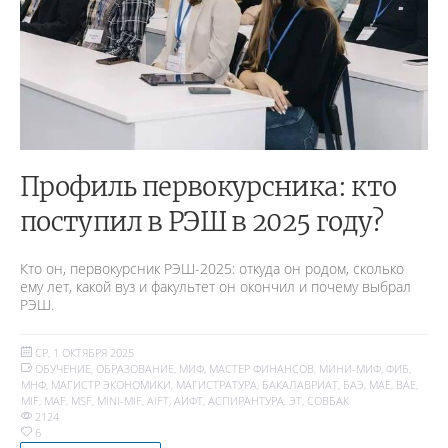
Профиль первокурсника: кто
поступил в РЭШ в 2025 году?
Кто он, первокурсник РЭШ-2025: откуда он родом, сколько
ему лет, какой вуз и факультет он окончил и почему выбрал
РЭШ.
СР, 1 ОКТЯБРЯ 2025
ОБУЧЕНИЕ
,
ОБРАЗОВАНИЕ
,
МИФ
,
МАСТЕР ФИНАНСОВ
,
МИНИ-МИФ
,
ФИБ
,
МНФ
,
МАГИСТР ЭКОНОМИКИ
,
МАГИСТРАТУРА
,
БАКАЛАВРИАТ
,
БАЭ
,
MAE
,
BAE
,
MIF
,
MAF
,
MSF
,
MINI-MIF
,
AIFT
,
АИФТ
,
АСПИРАНТУРА
,
ЭТ
,
СОВБАК
2124
6