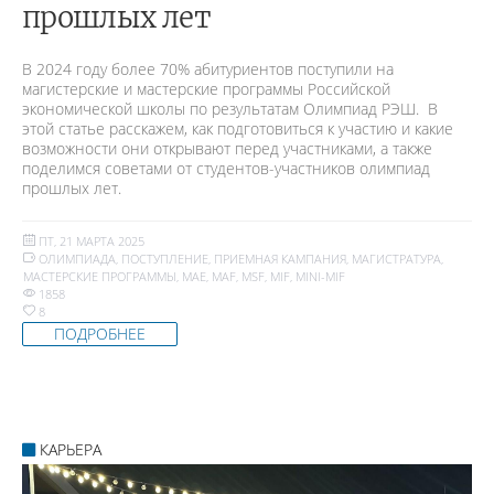
прошлых лет
В 2024 году более 70% абитуриентов поступили на
магистерские и мастерские программы Российской
экономической школы по результатам Олимпиад РЭШ. В
этой статье расскажем, как подготовиться к участию и какие
возможности они открывают перед участниками, а также
поделимся советами от студентов-участников олимпиад
прошлых лет.
ПТ, 21 МАРТА 2025
ОЛИМПИАДА
,
ПОСТУПЛЕНИЕ
,
ПРИЕМНАЯ КАМПАНИЯ
,
МАГИСТРАТУРА
,
МАСТЕРСКИЕ ПРОГРАММЫ
,
MAE
,
MAF
,
MSF
,
MIF
,
MINI-MIF
1858
8
ПОДРОБНЕЕ
КАРЬЕРА