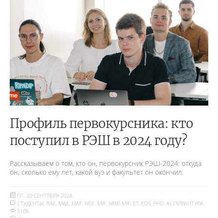
Профиль первокурсника: кто
поступил в РЭШ в 2024 году?
Рассказываем о том, кто он, первокурсник РЭШ-2024: откуда
он, сколько ему лет, какой вуз и факультет он окончил.
ПТ, 20 СЕНТЯБРЯ 2024
СТУДЕНТЫ
,
BAE
,
MAE
,
MAF
,
MSF
,
MIF
,
MINI-MIF
,
ET
,
EDS
,
PHD
,
АСПИРАНТУРА
5108