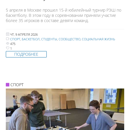
5 апреля в Москве прошел 15-й юбилейный турнир РЭШ по
баскетболу. В этом году в соревновании приняли участие
более 35 игроков в составе девяти команд.
ЧТ, 9 АПРЕЛЯ 2026
СПОРТ
,
БАСКЕТБОЛ
,
СТУДЕНТЫ
,
СООБЩЕСТВО
,
СОЦИАЛЬНАЯ ЖИЗНЬ
475
1
ПОДРОБНЕЕ
СПОРТ