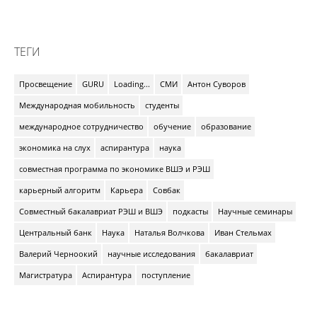
ТЕГИ
Просвещение
GURU
Loading...
СМИ
Антон Суворов
Международная мобильность
студенты
международное сотрудничество
обучение
образование
экономика на слух
аспирантура
наука
совместная программа по экономике ВШЭ и РЭШ
карьерный алгоритм
Карьера
Совбак
Совместный бакалавриат РЭШ и ВШЭ
подкасты
Научные семинары
Центральный банк
Наука
Наталья Волчкова
Иван Стельмах
Валерий Черноокий
научные исследования
бакалавриат
Магистратура
Аспирантура
поступление