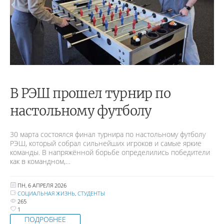
В РЭШ прошел турнир по
настольному футболу
30 марта состоялся финал турнира по настольному футболу
РЭШ, который собрал сильнейших игроков и самые яркие
команды. В напряжённой борьбе определились победители
как в командном,…
ПН, 6 АПРЕЛЯ 2026
СОЦИАЛЬНАЯ ЖИЗНЬ
,
СТУДЕНТЫ
265
1
ПОДРОБНЕЕ