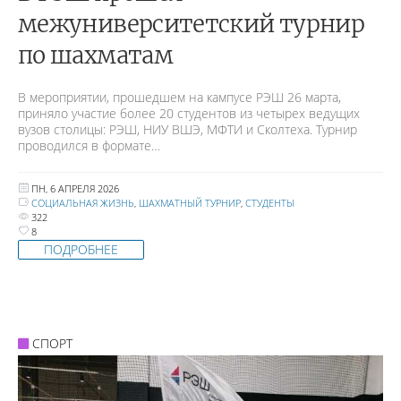
межуниверситетский турнир
по шахматам
В мероприятии, прошедшем на кампусе РЭШ 26 марта,
приняло участие более 20 студентов из четырех ведущих
вузов столицы: РЭШ, НИУ ВШЭ, МФТИ и Сколтеха. Турнир
проводился в формате…
ПН, 6 АПРЕЛЯ 2026
СОЦИАЛЬНАЯ ЖИЗНЬ
,
ШАХМАТНЫЙ ТУРНИР
,
СТУДЕНТЫ
322
8
ПОДРОБНЕЕ
СПОРТ