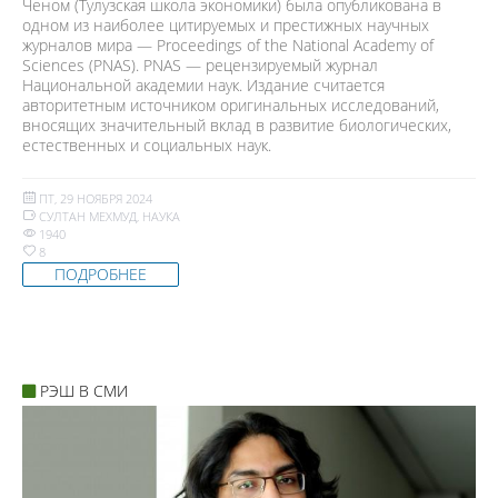
Ченом (Тулузская школа экономики) была опубликована в
одном из наиболее цитируемых и престижных научных
журналов мира — Proceedings of the National Academy of
Sciences (PNAS). PNAS — рецензируемый журнал
Национальной академии наук. Издание считается
авторитетным источником оригинальных исследований,
вносящих значительный вклад в развитие биологических,
естественных и социальных наук.
ПТ, 29 НОЯБРЯ 2024
СУЛТАН МЕХМУД
,
НАУКА
1940
8
ПОДРОБНЕЕ
РЭШ В СМИ