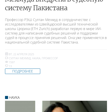
систему Пакистана
Профессор РЭШ Султан Мехмуд в сотрудничестве с
исследователями из Швейцарской высшей технической
школы Цюриха (ETH Zurich) разработал первую в мире ИИ-
систему для написания судебных решений и поддержки
судей в процессе принятия решений. Она уже применяется в
национальной судебной системе Пакистана.
ВТ, 22 АПРЕЛЯ 2025
СУЛТАН МЕХМУД
,
НАУКА
,
ПРОФЕССОР
1597
13
ПОДРОБНЕЕ
НАУКА