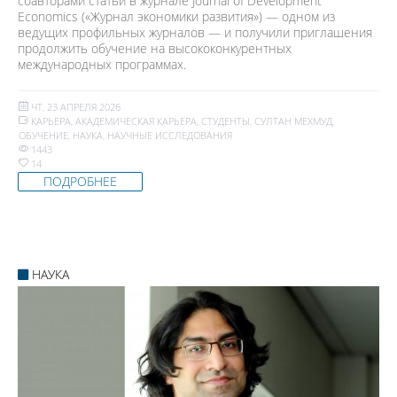
соавторами статьи в журнале Journal of Development
Economics («Журнал экономики развития») — одном из
ведущих профильных журналов — и получили приглашения
продолжить обучение на высококонкурентных
международных программах.
ЧТ, 23 АПРЕЛЯ 2026
КАРЬЕРА
,
АКАДЕМИЧЕСКАЯ КАРЬЕРА
,
СТУДЕНТЫ
,
СУЛТАН МЕХМУД
,
ОБУЧЕНИЕ
,
НАУКА
,
НАУЧНЫЕ ИССЛЕДОВАНИЯ
1443
14
ПОДРОБНЕЕ
НАУКА