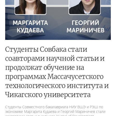
Студенты Совбака стали
соавторами научной статьи и
продолжат обучение на
программах Массачусетского
технологического института и
Чикагского университета
Студенты Совместного бакалавриата НИУ ВШЭ и РЭШ по
экономике Маргарита Кудаева и Георгий Мариничев стали