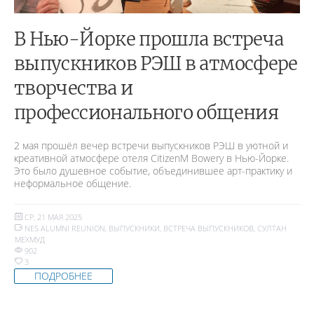
В Нью-Йорке прошла встреча
выпускников РЭШ в атмосфере
творчества и
профессионального общения
2 мая прошёл вечер встречи выпускников РЭШ в уютной и
креативной атмосфере отеля CitizenM Bowery в Нью-Йорке.
Это было душевное событие, объединившее арт-практику и
неформальное общение.
СР, 21 МАЯ 2025
NES ALUMNI REUNION
,
ВЫПУСКНИКИ
,
ВСТРЕЧА ВЫПУСКНИКОВ
,
СУЛТАН
МЕХМУД
902
3
ПОДРОБНЕЕ