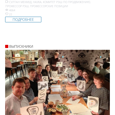
СУЛТАН МЕХМУД
,
НАУКА
,
КОМИТЕТ РЭШ ПО ПРОДВИЖЕНИЮ
,
ПРОФЕССОР РЭШ
,
ПРОФЕССОРСКИЕ ПОЗИЦИИ
4664
22
ПОДРОБНЕЕ
ВЫПУСКНИКИ