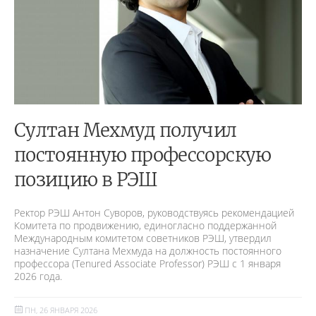
Султан Мехмуд получил
постоянную профессорскую
позицию в РЭШ
Ректор РЭШ Антон Суворов, руководствуясь рекомендацией
Комитета по продвижению, единогласно поддержанной
Международным комитетом советников РЭШ, утвердил
назначение Султана Мехмуда на должность постоянного
профессора (Tenured Associate Professor) РЭШ с 1 января
2026 года.
ПН, 26 ЯНВАРЯ 2026