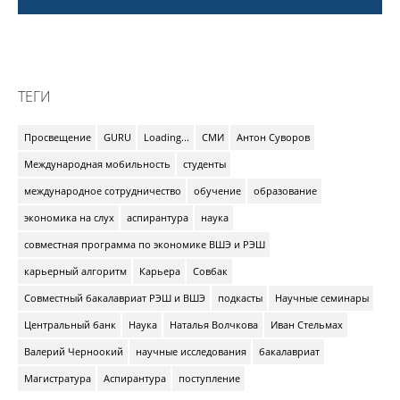
ТЕГИ
Просвещение
GURU
Loading...
СМИ
Антон Суворов
Международная мобильность
студенты
международное сотрудничество
обучение
образование
экономика на слух
аспирантура
наука
совместная программа по экономике ВШЭ и РЭШ
карьерный алгоритм
Карьера
Совбак
Совместный бакалавриат РЭШ и ВШЭ
подкасты
Научные семинары
Центральный банк
Наука
Наталья Волчкова
Иван Стельмах
Валерий Черноокий
научные исследования
бакалавриат
Магистратура
Аспирантура
поступление