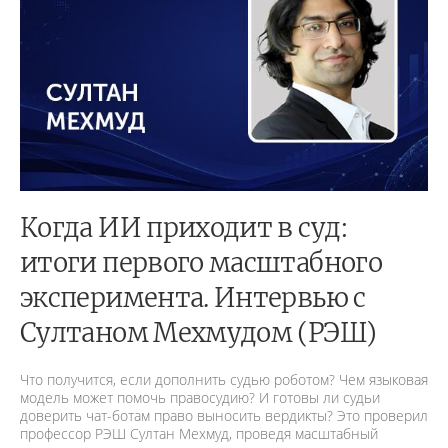
Когда ИИ приходит в суд:
итоги первого масштабного
эксперимента. Интервью с
Султаном Мехмудом (РЭШ)
Что получится, если дополнить судью роботом? Чем языковая
модель может помочь правосудию? И готовы ли судьи
доверить чат-ботам право выносить вердикты? Это проверил
профессор РЭШ Султан Мехмуд, проведя масштабный