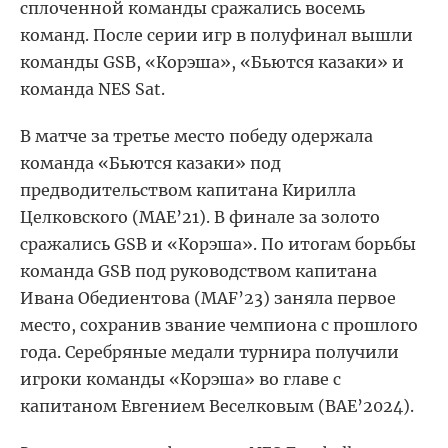
сплоченной команды сражались восемь
команд. После серии игр в полуфинал вышли
команды GSB,
«
Корэша
»
,
«
Бьются казаки
»
и
команда NES Sat.
В матче за третье место победу одержала
команда
«
Бьются казаки
»
под
предводительством капитана Кирилла
Целковского (МАЕ’21). В финале за золото
сражались GSB и
«
Корэша
»
. По итогам борьбы
команда GSB под руководством капитана
Ивана Обедиентова (MAF’23) заняла первое
место, сохранив звание чемпиона с прошлого
года. Серебряные медали турнира получили
игроки команды
«
Корэша
»
во главе с
капитаном Евгением Веселковым (ВАЕ’2024).