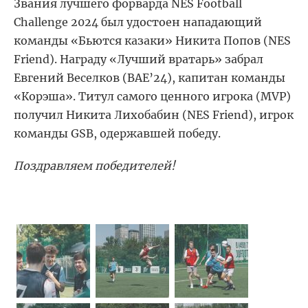
Звания лучшего форварда NES Football
Challenge 2024 был удостоен нападающий
команды
«
Бьются казаки
»
Никита Попов (NES
Friend). Награду
«
Лучший вратарь
»
забрал
Евгений Веселков (ВАЕ’24), капитан команды
«
Корэша
»
. Титул самого ценного игрока (MVP)
получил Никита Лихобабин (NES Friend), игрок
команды GSB, одержавшей победу.
Поздравляем победителей!