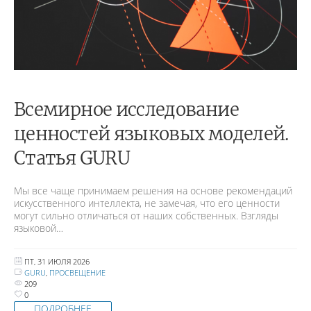
Всемирное исследование
ценностей языковых моделей.
Статья GURU
Мы все чаще принимаем решения на основе рекомендаций
искусственного интеллекта, не замечая, что его ценности
могут сильно отличаться от наших собственных. Взгляды
языковой…
ПТ, 31 ИЮЛЯ 2026
GURU
,
ПРОСВЕЩЕНИЕ
209
0
ПОДРОБНЕЕ