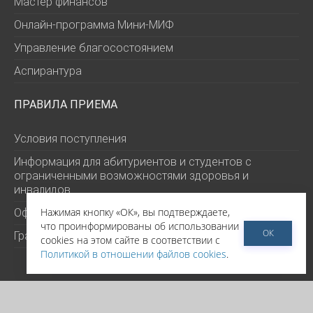
Мастер финансов
Онлайн-программа Мини-МИФ
Управление благосостоянием
Аспирантура
ПРАВИЛА ПРИЕМА
Условия поступления
Информация для абитуриентов и студентов с
ограниченными возможностями здоровья и
инвалидов
Нажимая кнопку «ОК», вы подтверждаете,
Официальные документы
что проинформированы об использовании
ОК
Гранты и стоимость
cookies на этом сайте в соответствии с
Политикой в отношении файлов cookies
.
©
РЭШ 2026
Политика обработки персональных данных