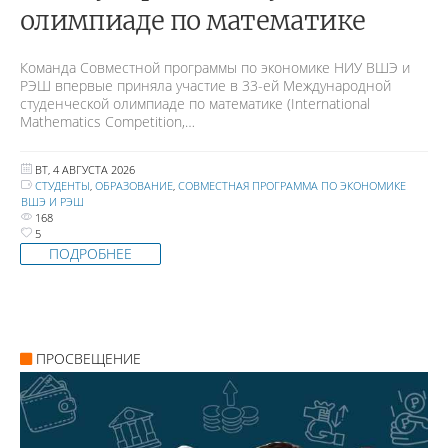
олимпиаде по математике
Команда Совместной программы по экономике НИУ ВШЭ и
РЭШ впервые приняла участие в 33-ей Международной
студенческой олимпиаде по математике (International
Mathematics Competition,…
ВТ, 4 АВГУСТА 2026
СТУДЕНТЫ
,
ОБРАЗОВАНИЕ
,
СОВМЕСТНАЯ ПРОГРАММА ПО ЭКОНОМИКЕ
ВШЭ И РЭШ
168
5
ПОДРОБНЕЕ
ПРОСВЕЩЕНИЕ