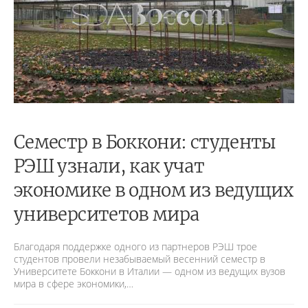
Семестр в Боккони: студенты
РЭШ узнали, как учат
экономике в одном из ведущих
университетов мира
Благодаря поддержке одного из партнеров РЭШ трое
студентов провели незабываемый весенний семестр в
Университете Боккони в Италии — одном из ведущих вузов
мира в сфере экономики,…