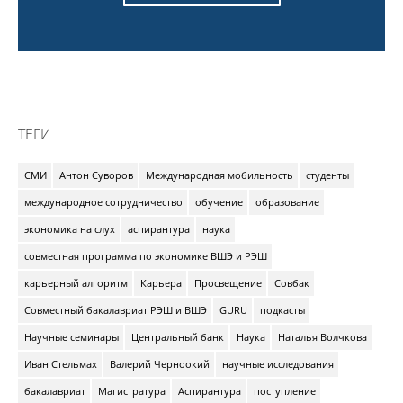
ТЕГИ
СМИ
Антон Суворов
Международная мобильность
студенты
международное сотрудничество
обучение
образование
экономика на слух
аспирантура
наука
совместная программа по экономике ВШЭ и РЭШ
карьерный алгоритм
Карьера
Просвещение
Совбак
Совместный бакалавриат РЭШ и ВШЭ
GURU
подкасты
Научные семинары
Центральный банк
Наука
Наталья Волчкова
Иван Стельмах
Валерий Черноокий
научные исследования
бакалавриат
Магистратура
Аспирантура
поступление