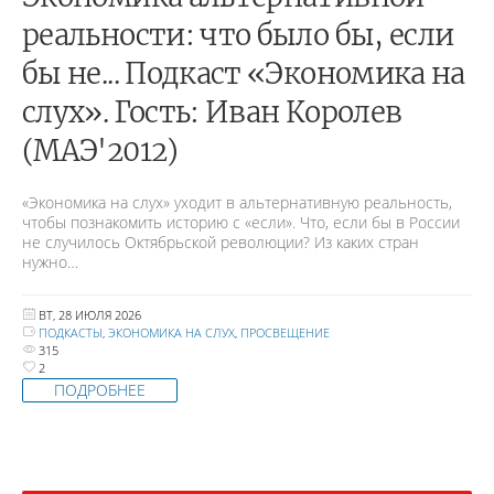
реальности: что было бы, если
бы не... Подкаст «Экономика на
слух». Гость: Иван Королев
(МАЭ'2012)
«Экономика на слух» уходит в альтернативную реальность,
чтобы познакомить историю с «если». Что, если бы в России
не случилось Октябрьской революции? Из каких стран
нужно…
ВТ, 28 ИЮЛЯ 2026
ПОДКАСТЫ
,
ЭКОНОМИКА НА СЛУХ
,
ПРОСВЕЩЕНИЕ
315
2
ПОДРОБНЕЕ