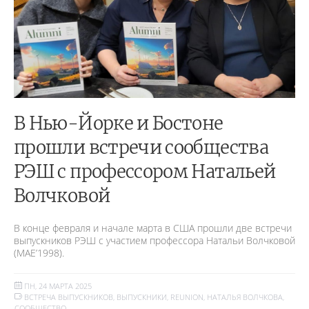
В Нью-Йорке и Бостоне
прошли встречи сообщества
РЭШ с профессором Натальей
Волчковой
В конце февраля и начале марта в США прошли две встречи
выпускников РЭШ с участием профессора Натальи Волчковой
(MAE’1998).
ПН, 24 МАРТА 2025
ВСТРЕЧА ВЫПУСКНИКОВ
,
ВЫПУСКНИКИ
,
REUNION
,
НАТАЛЬЯ ВОЛЧКОВА
,
СООБЩЕСТВО