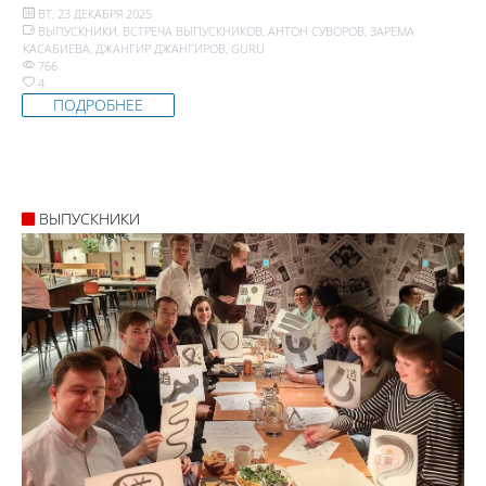
ВТ, 23 ДЕКАБРЯ 2025
ВЫПУСКНИКИ
,
ВСТРЕЧА ВЫПУСКНИКОВ
,
АНТОН СУВОРОВ
,
ЗАРЕМА
КАСАБИЕВА
,
ДЖАНГИР ДЖАНГИРОВ
,
GURU
766
4
ПОДРОБНЕЕ
ВЫПУСКНИКИ