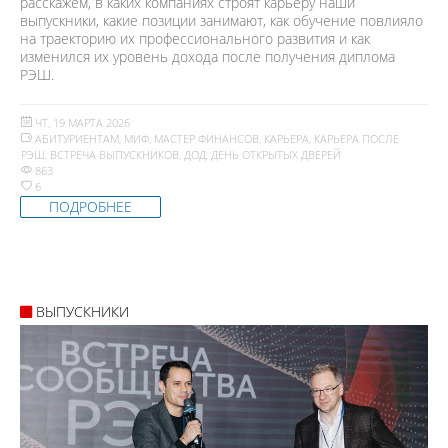
расскажем, в каких компаниях строят карьеру наши
выпускники, какие позиции занимают, как обучение повлияло
на траекторию их профессионального развития и как
изменился их уровень дохода после получения диплома
РЭШ.
ЧТ, 19 МАРТА 2026
АБИТУРИЕНТАМ
,
МИФ
,
МАСТЕР ФИНАНСОВ
,
КАРЬЕРА
,
КАРЬЕРА ПОСЛЕ
РЭШ
,
ВСТРЕЧА ВЫПУСКНИКОВ
,
ДОД
,
ДЕНЬ ОТКРЫТЫХ ДВЕРЕЙ
863
6
ПОДРОБНЕЕ
ВЫПУСКНИКИ