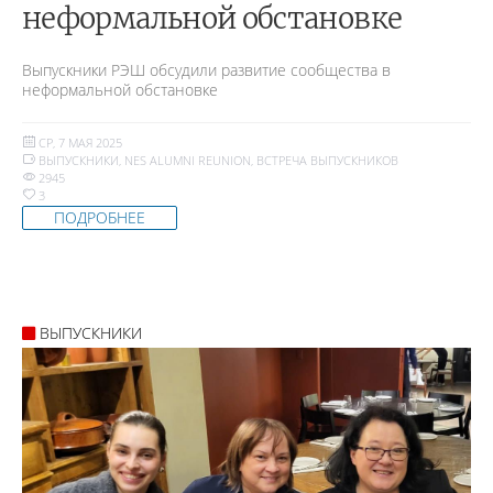
неформальной обстановке
Выпускники РЭШ обсудили развитие сообщества в
неформальной обстановке
СР, 7 МАЯ 2025
ВЫПУСКНИКИ
,
NES ALUMNI REUNION
,
ВСТРЕЧА ВЫПУСКНИКОВ
2945
3
ПОДРОБНЕЕ
ВЫПУСКНИКИ