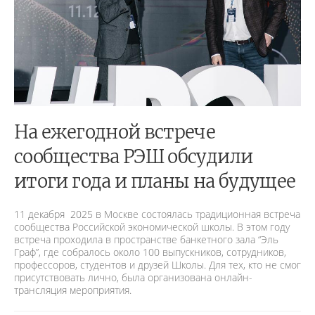
На ежегодной встрече
сообщества РЭШ обсудили
итоги года и планы на будущее
11 декабря 2025 в Москве состоялась традиционная встреча
сообщества Российской экономической школы. В этом году
встреча проходила в пространстве банкетного зала “Эль
Граф”, где собралось около 100 выпускников, сотрудников,
профессоров, студентов и друзей Школы. Для тех, кто не смог
присутствовать лично, была организована онлайн-
трансляция мероприятия.