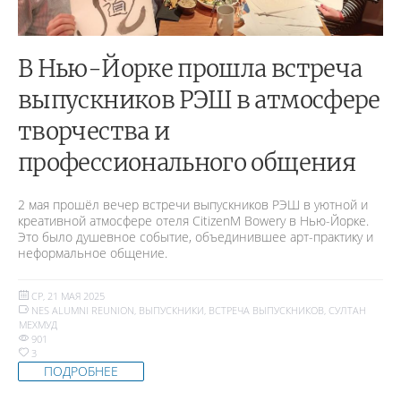
В Нью-Йорке прошла встреча
выпускников РЭШ в атмосфере
творчества и
профессионального общения
2 мая прошёл вечер встречи выпускников РЭШ в уютной и
креативной атмосфере отеля CitizenM Bowery в Нью-Йорке.
Это было душевное событие, объединившее арт-практику и
неформальное общение.
СР, 21 МАЯ 2025
NES ALUMNI REUNION
,
ВЫПУСКНИКИ
,
ВСТРЕЧА ВЫПУСКНИКОВ
,
СУЛТАН
МЕХМУД
901
3
ПОДРОБНЕЕ