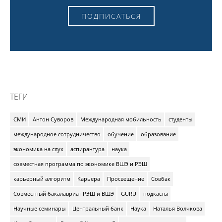
ПОДПИСАТЬСЯ
ТЕГИ
СМИ
Антон Суворов
Международная мобильность
студенты
международное сотрудничество
обучение
образование
экономика на слух
аспирантура
наука
совместная программа по экономике ВШЭ и РЭШ
карьерный алгоритм
Карьера
Просвещение
Совбак
Совместный бакалавриат РЭШ и ВШЭ
GURU
подкасты
Научные семинары
Центральный банк
Наука
Наталья Волчкова