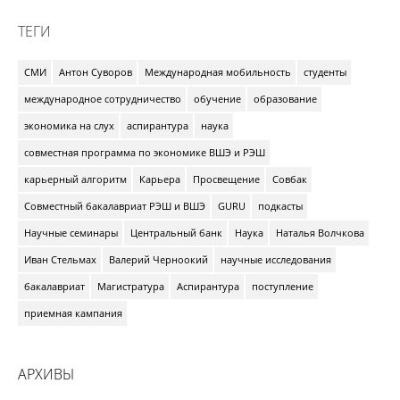
ТЕГИ
СМИ
Антон Суворов
Международная мобильность
студенты
международное сотрудничество
обучение
образование
экономика на слух
аспирантура
наука
совместная программа по экономике ВШЭ и РЭШ
карьерный алгоритм
Карьера
Просвещение
Совбак
Совместный бакалавриат РЭШ и ВШЭ
GURU
подкасты
Научные семинары
Центральный банк
Наука
Наталья Волчкова
Иван Стельмах
Валерий Черноокий
научные исследования
бакалавриат
Магистратура
Аспирантура
поступление
приемная кампания
АРХИВЫ