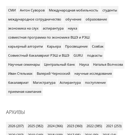
СМИ
Антон Суворов
Международная мобильность
студенты
международное сотрудничество
обучение
образование
экономика на слух
аспирантура
наука
совместная программа по экономике ВШЭ и РЭШ
карьерный алгоритм
Карьера
Просвещение
Совбак
Совместный бакалавриат РЭШ и ВШЭ
GURU
подкасты
Научные семинары
Центральный банк
Наука
Наталья Волчкова
Иван Стельмах
Валерий Черноокий
научные исследования
бакалавриат
Магистратура
Аспирантура
поступление
приемная кампания
АРХИВЫ
2026 (207)
2025 (382)
2024 (366)
2023 (360)
2022 (385)
2021 (253)
2020 (297)
2019 (249)
2018 (199)
2017 (95)
2016 (30)
2015 (24)