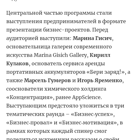
Центральной частью программы стали
выступления предпринимателей в формате
презентации бизнес-проектов. Перед
аудиторией выступили:
Марина Гисич
,
основательница галереи современного
искусства
Marina
Gisich
Gallery
,
Кирилл
Кулаков
, основатель сервиса аренды
портативных аккумуляторов «Бери заряд!», а
также
Марсель Гумеров
и
Игорь Яременко
,
сооснователи химического холдинга
«Концентрация», ранее
AppScience
.
Выступающим предстояло уложиться в три
тематических раунда – «Бизнес‑успех»,
«Бизнес‑провал» и «Бизнес‑мотивация», в
рамках которых каждый спикер смог
поделиться искренним рассказом о своём