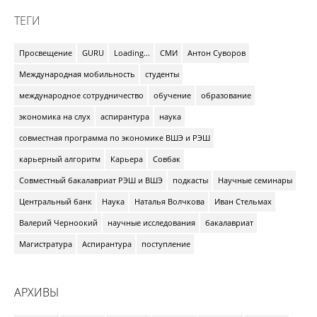
ТЕГИ
Просвещение
GURU
Loading...
СМИ
Антон Суворов
Международная мобильность
студенты
международное сотрудничество
обучение
образование
экономика на слух
аспирантура
наука
совместная программа по экономике ВШЭ и РЭШ
карьерный алгоритм
Карьера
Совбак
Совместный бакалавриат РЭШ и ВШЭ
подкасты
Научные семинары
Центральный банк
Наука
Наталья Волчкова
Иван Стельмах
Валерий Черноокий
научные исследования
бакалавриат
Магистратура
Аспирантура
поступление
АРХИВЫ