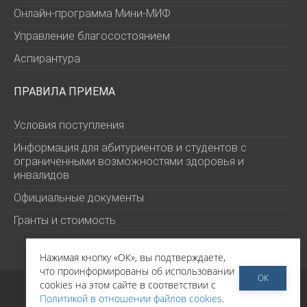
Онлайн-программа Мини-МИФ
Управление благосостоянием
Аспирантура
ПРАВИЛА ПРИЕМА
Условия поступления
Информация для абитуриентов и студентов с
ограниченными возможностями здоровья и
инвалидов
Официальные документы
Гранты и стоимость
Нажимая кнопку «ОК», вы подтверждаете,
что проинформированы об использовании
ОК
©
РЭШ 2026
cookies на этом сайте в соответствии с
Политика обработки персональных данных
Политикой в отношении файлов cookies
.
Политика в отношении файлов cookies