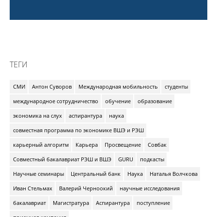
ТЕГИ
СМИ
Антон Суворов
Международная мобильность
студенты
международное сотрудничество
обучение
образование
экономика на слух
аспирантура
наука
совместная программа по экономике ВШЭ и РЭШ
карьерный алгоритм
Карьера
Просвещение
Совбак
Совместный бакалавриат РЭШ и ВШЭ
GURU
подкасты
Научные семинары
Центральный банк
Наука
Наталья Волчкова
Иван Стельмах
Валерий Черноокий
научные исследования
бакалавриат
Магистратура
Аспирантура
поступление