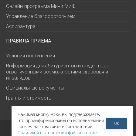
Онлайн-программа Мини-МИФ
Управление благосостоянием
Аспирантура
ПРАВИЛА ПРИЕМА
Условия поступления
Информация для абитуриентов и студентов с
ограниченными возможностями здоровья и
инвалидов
Официальные документы
Гранты и стоимость
Нажимая кнопку «ОК», вы подтверждаете,
что проинформированы об использовании
ОК
©
РЭШ 2026
cookies на этом сайте в соответствии с
Политика обработки персональных данных
Политикой в отношении файлов cookies
.
Политика в отношении файлов cookies