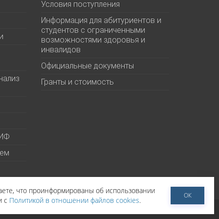
Условия поступления
Информация для абитуриентов и
студентов с ограниченными
и
возможностями здоровья и
инвалидов
Официальные документы
нализ
Гранты и стоимость
МИФ
ием
даете, что проинформированы об использовании
ОК
и с
Политикой в отношении файлов cookies
.
тельское соглашение