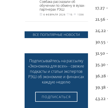
Совбака рассказали об
обучении по обмену в вузах-
17.27
партнерах РЭШ
6 ФЕВРАЛЯ 2026
15
1336
21.56
24.22
ВСЕ ПОПУЛЯРНЫЕ НОВОСТИ
30.55
31.50
Подписывайтесь на рассылку
35.30
«Экономика для всех» - свежие
подкасты и статьи экспертов
36.28
РЭШ об экономике и финансах
каждую неделю
39.38
ПОДПИСАТЬСЯ
43.22