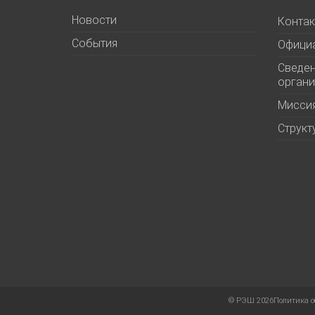
Новости
Контак
События
Офици
Сведен
органи
Миссия
Структ
©
РЭШ 2026
Политика о