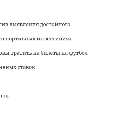
отив выявления достойного
на спортивных инвестициях
товы тратить на билеты на футбол
тивных ставок
нов