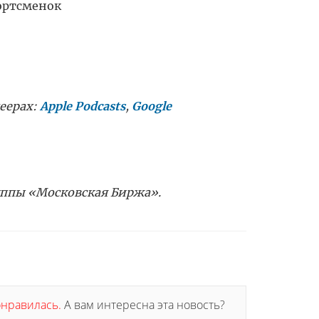
портсменок
еерах:
Apple Podcasts
,
Google
уппы «Московская Биржа».
понравилась.
А вам интересна эта новость?