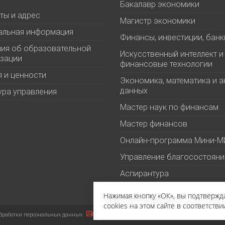
Бакалавр экономики
ты и адрес
Магистр экономики
альная информация
Финансы, инвестиции, банк
ия об образовательной
Искусственный интеллект и
зации
финансовые технологии
 и ценности
Экономика, математика и а
данных
ура управления
Мастер наук по финансам
Мастер финансов
Онлайн-программа Мини-
Управление благосостоян
Аспирантура
Нажимая кнопку «ОК», вы подтверж
cookies на этом сайте в соответстви
бработки персональных данных
Политика в отношении файлов cookies
Пользова