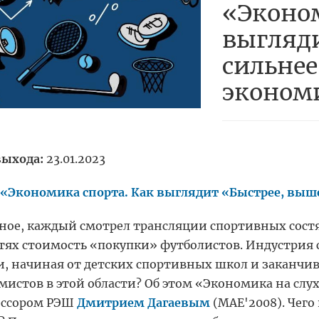
«Эконом
выгляди
сильнее
эконом
выхода:
23.01.2023
«Экономика спорта. Как выглядит «Быстрее, выш
ное, каждый смотрел трансляции спортивных состя
тях стоимость «покупки» футболистов. Индустрия 
, начиная от детских спортивных школ и заканчива
мистов в этой области? Об этом «Экономика на слу
ессором РЭШ
Дмитрием Дагаевым
(MAE'2008)
. Чег