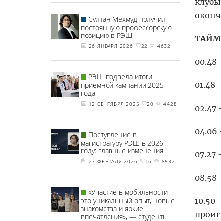
клубы
оконч
Султан Мехмуд получил
постоянную профессорскую
позицию в РЭШ
ТАЙМ
26 ЯНВАРЯ 2026
22
4632
00.48
РЭШ подвела итоги
01.48
приемной кампании 2025
года
12 СЕНТЯБРЯ 2025
20
4428
02.47
04.06
Поступление в
магистратуру РЭШ в 2026
году: главные изменения
07.27
27 ФЕВРАЛЯ 2026
16
8532
08.58
«Участие в мобильности —
это уникальный опыт, новые
10.50
знакомства и яркие
прои
впечатления», — студенты