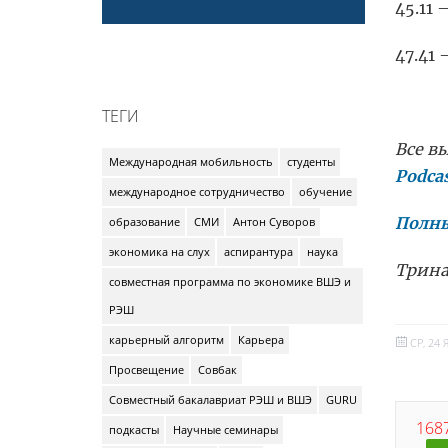
45.11
47.41
ТЕГИ
Все в
Международная мобильность
студенты
Pod
ca
международное сотрудничество
обучение
Полны
образование
СМИ
Антон Суворов
экономика на слух
аспирантура
наука
Трина
совместная программа по экономике ВШЭ и
РЭШ
карьерный алгоритм
Карьера
СР, 24 
Просвещение
Совбак
Совместный бакалавриат РЭШ и ВШЭ
GURU
1687
подкасты
Научные семинары