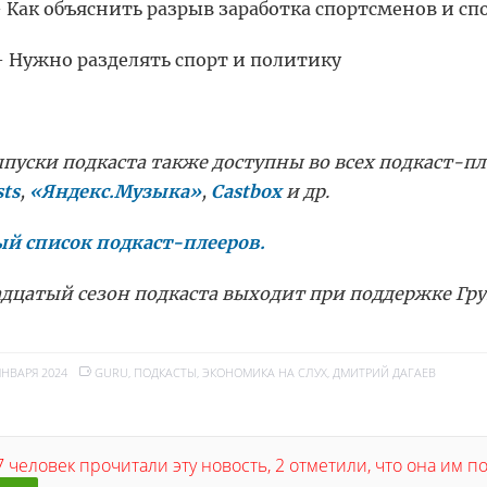
 – Как объяснить разрыв заработка спортсменов и с
 – Нужно разделять спорт и политику
ыпуски подкаста также доступны во всех подкаст-пл
sts
,
«
Яндекс.Музыка»
,
Castbox
и др.
й список подкаст-плееров.
дцатый сезон подкаста выходит при поддержке Гр
ЯНВАРЯ 2024
GURU
,
ПОДКАСТЫ
,
ЭКОНОМИКА НА СЛУХ
,
ДМИТРИЙ ДАГАЕВ
 человек прочитали эту новость, 2 отметили, что она им 