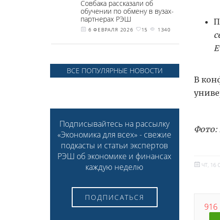
Совбака рассказали об
обучении по обмену в вузах-
партнерах РЭШ
П
6 ФЕВРАЛЯ 2026
15
1340
с
E
ВСЕ ПОПУЛЯРНЫЕ НОВОСТИ
В кон
униве
Подписывайтесь на рассылку
Фото:
«Экономика для всех» - свежие
подкасты и статьи экспертов
РЭШ об экономике и финансах
ЧТ, 16 
каждую неделю
ПОДПИСАТЬСЯ
916 