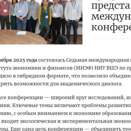
предста
междун
конфер
тября 2025 года
состоялась Седьмая международная
тута экономики и финансов (МИЭФ) НИУ ВШЭ по п
дило в гибридном формате, что позволило объедин
рить возможности для академического диалога.
усе конференции — широкий круг исследований, 
ики. Ключевые темы включают проблемы развития,
мию, с особым вниманием к экономике образовани
 входят экологическая и экспериментальная эконо
уры. Еще одна цель конференции — объединить тео