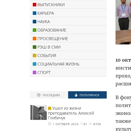
ВЫПУСКНИКИ
КАРЬЕРА
НАУКА
ОБРАЗОВАНИЕ
ПРОСВЕЩЕНИЕ
РЭШ В СМИ
СОБЫТИЯ
10 ок
СОЦИАЛЬНАЯ ЖИЗНЬ
инсти
СПОРТ
прохо
расши
ПОСЛЕДНЕЕ
ПОПУЛЯРНОЕ
В фок
полит
Ушел из жизни
эконо
преподаватель Алексей
Глибичук
также
1 ОКТЯБРЯ 2025
61
9739
культ