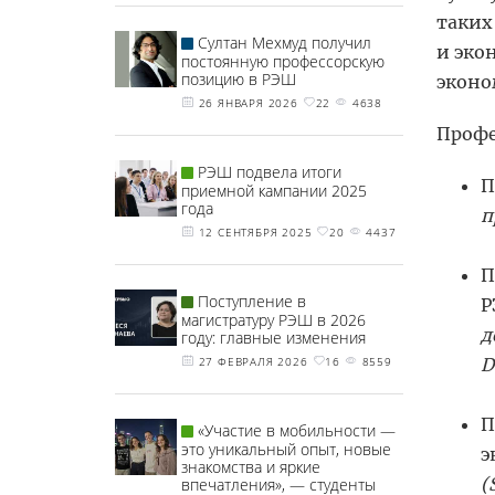
таких
Султан Мехмуд получил
и эко
постоянную профессорскую
позицию в РЭШ
эконо
26 ЯНВАРЯ 2026
22
4638
Профе
РЭШ подвела итоги
П
приемной кампании 2025
года
п
12 СЕНТЯБРЯ 2025
20
4437
П
Поступление в
магистратуру РЭШ в 2026
д
году: главные изменения
D
27 ФЕВРАЛЯ 2026
16
8559
П
«Участие в мобильности —
это уникальный опыт, новые
э
знакомства и яркие
(
впечатления», — студенты