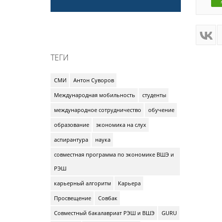
ТЕГИ
СМИ
Антон Суворов
Международная мобильность
студенты
международное сотрудничество
обучение
образование
экономика на слух
аспирантура
наука
совместная программа по экономике ВШЭ и
РЭШ
карьерный алгоритм
Карьера
Просвещение
Совбак
Совместный бакалавриат РЭШ и ВШЭ
GURU