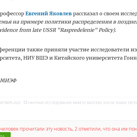
рофессор
Евгений Яковлев
рассказал о своем иссл
емья на примере политики распределения в позднем 
vidence from late USSR "Raspredelenie" Policy)
.
ференции также приняли участие исследователи из 
рситета, НИУ ВШЭ и Китайского университета Гонк
 МИЭФ
ОКТЯБРЯ 2025
НАУЧНЫЕ ИССЛЕДОВАНИЯ
,
МИКЕЛЕ ВАЛСЕКИ
,
ХОСНИ ЗОАБИ
,
ЕВГЕ
человек прочитали эту новость, 2 отметили, что она им п
ДА