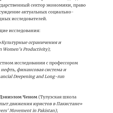
сударственный сектор экономики, право
бсуждение актуальных социально-
дных исследователей.
щие исследования:
«Культурные ограничения и
 Women’s Productivity)
;
естном исследовании с профессором
нефть, финансовая система и
inancial Deepening and Long-run
Дэниэлом Ченом
(Тулузская школа
опыт движения юристов в Пакистане»
yers' Movement in Pakistan)
;