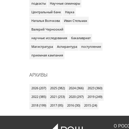
подкасты
Научные семинары
Центральный банк
Наука
Наталья Волчкова
Иван Стельмах
Валерий Черноокий
научные исследования
бакалавриат
Магистратура
Аспирантура
поступление
приемная кампания
АРХИВЫ
2026 (207)
2025 (382)
2024 (366)
2023 (360)
2022 (385)
2021 (253)
2020 (297)
2019 (249)
2018 (199)
2017 (95)
2016 (30)
2015 (24)
О РОС