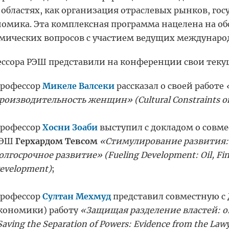
 областях, как организация отраслевых рынков, го
номика. Эта комплексная программа нацелена на о
мических вопросов с участием ведущих междунаро
ссора РЭШ представили на конференции свои теку
рофессор
Микеле Валсеки
рассказал о своей работе
роизводительность женщин» (Cultural Constraints on
рофессор
Хосни Зоаби
выступил с докладом о совм
РЭШ
Герхардом Тевсом
«Стимулирование развития: 
олгосрочное развитие» (
Fueling Development: Oil, F
evelopment
)
;
рофессор
Султан Мехмуд
представил совместную с
кономики) работу
«Защищая разделение властей: 
Saving the Separation of Powers: Evidence from the Law