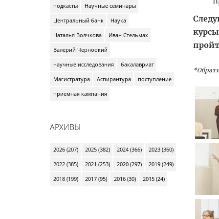
п
подкасты
Научные семинары
Следу
Центральный банк
Наука
курсы
Наталья Волчкова
Иван Стельмах
пройт
Валерий Черноокий
научные исследования
бакалавриат
*Обрати
Магистратура
Аспирантура
поступление
приемная кампания
АРХИВЫ
2026 (207)
2025 (382)
2024 (366)
2023 (360)
2022 (385)
2021 (253)
2020 (297)
2019 (249)
2018 (199)
2017 (95)
2016 (30)
2015 (24)