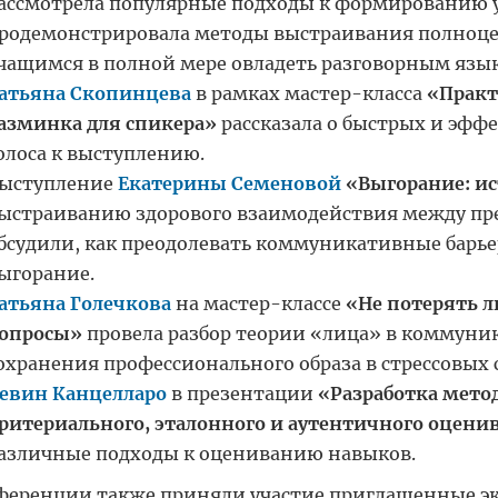
ассмотрела популярные подходы к формированию 
родемонстрировала методы выстраивания полноц
чащимся в полной мере овладеть разговорным язы
атьяна Скопинцева
в рамках мастер-класса
«Практ
азминка для спикера»
рассказала о
быстрых и эффе
олоса к выступлению.
ыступление
Екатерины Семеновой
«Выгорание: и
ыстраиван
ию здорового взаимодействия между пр
бсудили, как
преодолевать коммуникативные барье
ыгорание.
атьяна Голечкова
на мастер-классе
«Не потерять л
опросы»
провела разбор теории «лица» в коммуник
охранения профессионального образа в стрессовых 
евин Канцелларо
в презентации
«Разработка метод
ритериального, эталонного и аутентичного оцени
азличные
подходы к оцениванию навыков.
ференции также приняли участие приглашенные эк