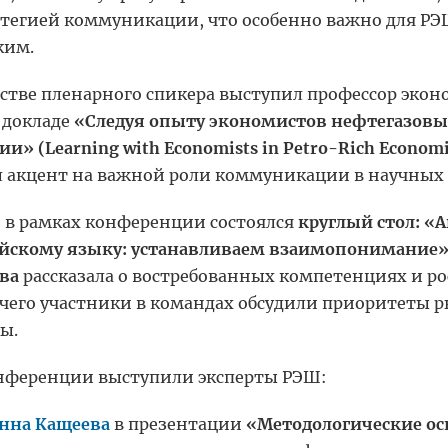
атегией коммуникации, что особенно важно для РЭШ
ким.
естве пленарного спикера выступил профессор эк
 докладе
«Следуя опыту экономистов нефтегазовы
ии» (Learning with Economists in Petro-Rich Economie
л акцент на важной роли коммуникации в научных 
 в рамках конференции состоялся
круглый стол: «
йскому языку: устанавливаем взаимопонимание»
ова
рассказала о востребованных компетенциях и р
 чего участники в командах обсудили приоритеты 
ы.
нференции выступили эксперты РЭШ:
нна Кащеева
в презентации
«Методологические ос