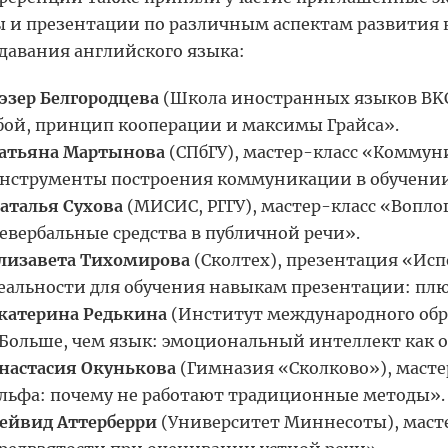
ы и презентации по различным аспектам развити
давания английского языка:
эзер Белгородцева
(Школа иностранных языков BK
бой, принцип кооперации и максимы Грайса».
атьяна Мартынова
(СПбГУ), мастер-класс «Коммун
нструменты построения коммуникации в обучении
аталья Сухова
(МИСИС, РГГУ), мастер-класс «Вопло
евербальные средства в публичной речи».
лизавета Тихомирова
(Сколтех), презентация «Ис
еальности для обучения навыкам презентации: пл
катерина Редькина
(Институт международного обр
Больше, чем язык: эмоциональный интеллект как
настасия Окунькова
(Гимназия «Сколково»), масте
льфа: почему не работают традиционные методы».
ейвид Аттерберри
(Университет Миннесоты), маст