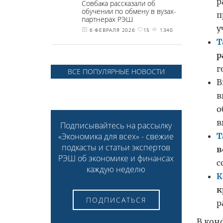
р
Совбака рассказали об
обучении по обмену в вузах-
п
партнерах РЭШ
у
6 ФЕВРАЛЯ 2026
15
1340
Т
р
г
ВСЕ ПОПУЛЯРНЫЕ НОВОСТИ
В
в
о
в
Подписывайтесь на рассылку
Т
«Экономика для всех» - свежие
подкасты и статьи экспертов
в
РЭШ об экономике и финансах
с
каждую неделю
К
к
ПОДПИСАТЬСЯ
р
В кон