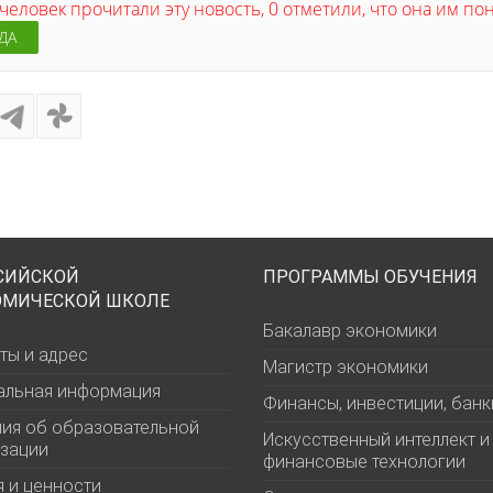
человек прочитали эту новость, 0 отметили, что она им п
ДА
СИЙСКОЙ
ПРОГРАММЫ ОБУЧЕНИЯ
ОМИЧЕСКОЙ ШКОЛЕ
Бакалавр экономики
ты и адрес
Магистр экономики
альная информация
Финансы, инвестиции, банк
ия об образовательной
Искусственный интеллект и
зации
финансовые технологии
 и ценности