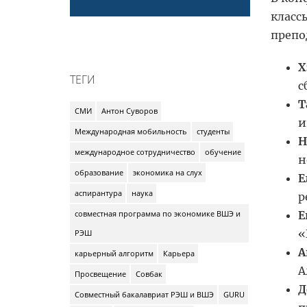
класс
препо
Х
ТЕГИ
с
Т
СМИ
Антон Суворов
и
Международная мобильность
студенты
Н
международное сотрудничество
обучение
н
образование
экономика на слух
Е
аспирантура
наука
р
Е
совместная программа по экономике ВШЭ и
«
РЭШ
А
карьерный алгоритм
Карьера
А
Просвещение
Совбак
Д
Совместный бакалавриат РЭШ и ВШЭ
GURU