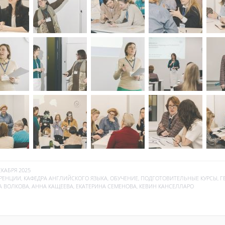
ЕКАБРЯ 2025
РЕНЦИИ
,
КАФЕДРА АНГЛИЙСКОГО ЯЗЫКА
,
ОБУЧЕНИЕ
,
ПОДГОТОВИТЕЛЬНЫЕ КУРСЫ
,
Г
А ВОЛКОВА
,
АННА КАЩЕЕВА
,
ЕКАТЕРИНА СЕМЕНОВА
,
КЕВИН КАНСЕЛЛАРО