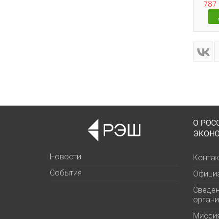
787 
О РОС
ЭКОН
Новости
Контак
События
Офици
Сведен
органи
Миссия