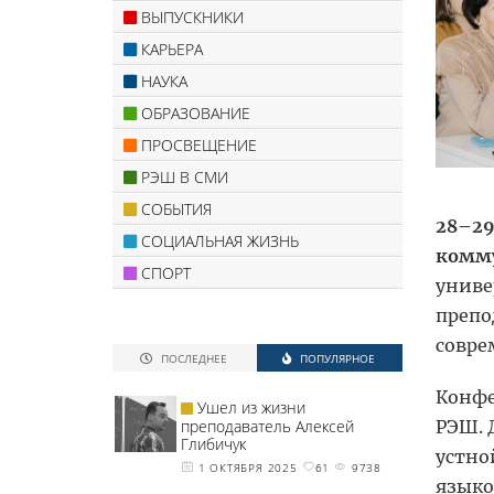
ВЫПУСКНИКИ
КАРЬЕРА
НАУКА
ОБРАЗОВАНИЕ
ПРОСВЕЩЕНИЕ
РЭШ В СМИ
СОБЫТИЯ
28–29
СОЦИАЛЬНАЯ ЖИЗНЬ
комм
СПОРТ
униве
препо
совре
ПОСЛЕДНЕЕ
ПОПУЛЯРНОЕ
Конфе
Ушел из жизни
РЭШ. 
преподаватель Алексей
Глибичук
устно
1 ОКТЯБРЯ 2025
61
9738
языко