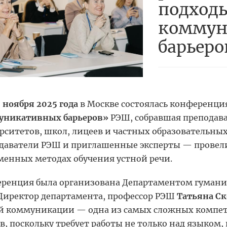
подход
коммун
барьеро
 ноября 2025 года
в Москве состоялась конференци
уникативных барьеров»
РЭШ, собравшая преподава
рситетов, школ, лицеев и частных образователь
ных
даватели РЭШ и приглашенные эксперты —
провели
менных методах обучения устной речи
.
ренция была организована Департаментом гумани
Директор департамента, профессор РЭШ
Татьяна С
й коммуникации — одна из самых сложных компе
в, поскольку требует работы не только над языком,