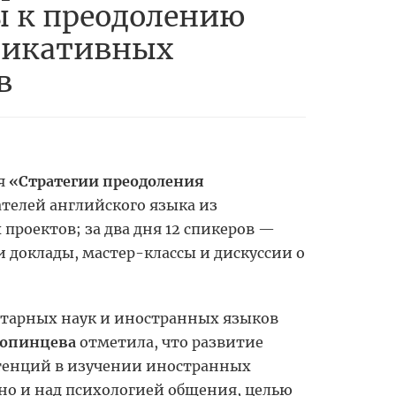
ы к преодолению
икативных
в
я
«Стратегии преодоления
телей английского языка из
 проектов; за два дня 12 спикеров —
 доклады, мастер-классы и дискуссии о
тарных наук и иностранных языков
копинцева
отметила, что развитие
тенций в изучении иностранных
 но и над психологией общения, целью