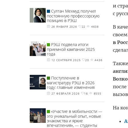
и стр
Султан Мехмуд получил
с русс
постоянную профессорскую
позицию в РЭШ
В кач
26 ЯНВАРЯ 2026
22
4638
своем
в Росс
РЭШ подвела итоги
приемной кампании 2025
сдела
года
12 СЕНТЯБРЯ 2025
20
4436
Также
англи
Поступление в
Волк
магистратуру РЭШ в 2026
после
году: главные изменения
вызов
27 ФЕВРАЛЯ 2026
16
8555
На ко
«Участие в мобильности —
это уникальный опыт, новые
знакомства и яркие
А
впечатления», — студенты