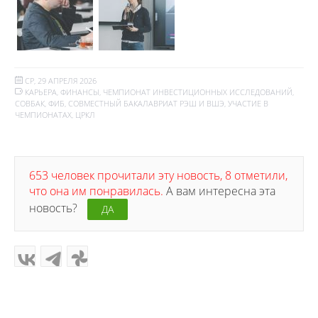
СР, 29 АПРЕЛЯ 2026
КАРЬЕРА
,
ФИНАНСЫ
,
ЧЕМПИОНАТ ИНВЕСТИЦИОННЫХ ИССЛЕДОВАНИЙ
,
СОВБАК
,
ФИБ
,
СОВМЕСТНЫЙ БАКАЛАВРИАТ РЭШ И ВШЭ
,
УЧАСТИЕ В
ЧЕМПИОНАТАХ
,
ЦРКЛ
653 человек прочитали эту новость, 8 отметили,
что она им понравилась.
А вам интересна эта
новость?
ДА