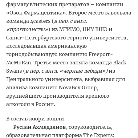
фармацевтических препаратов – компании
«
Озон Фармацевтика
»
. Второе место завоевала
команда 4casters (
в пер. с англ.
«прогнозисты
»
)
из МГИМО, НИУ ВШЭ и
Санкт-Петербургского горного университета,
исследовавшая американскую
горнодобывающую компанию Freeport-
McMoRan. Третье место заняла команда
Black
Swans (
в пер. с англ. «черные лебеди
»)
из
Ц
ентрального университета, выбравшая для
анализа компанию
NovaBev Group,
крупнейшего производителя
крепкого
алкоголя в России.
В состав жюри вошли:
—
Руслан Ахмедзянов
, соруководитель,
образовательная платформа The Experts: