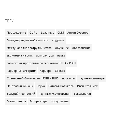
ТЕГИ
Просвещение
GURU
Loading...
СМИ
Антон Суворов
Международная мобильность
студенты
международное сотрудничество
обучение
образование
экономика на слух
аспирантура
наука
совместная программа по экономике ВШЭ и РЭШ
карьерный алгоритм
Карьера
Совбак
Совместный бакалавриат РЭШ и ВШЭ
подкасты
Научные семинары
Центральный банк
Наука
Наталья Волчкова
Иван Стельмах
Валерий Черноокий
научные исследования
бакалавриат
Магистратура
Аспирантура
поступление