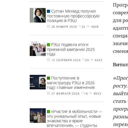
Прогр
Султан Мехмуд получил
совре
постоянную профессорскую
для р
позицию в РЭШ
26 ЯНВАРЯ 2026
22
4638
адапт
специ
значи
РЭШ подвела итоги
приемной кампании 2025
смени
года
12 СЕНТЯБРЯ 2025
20
4432
Витал
«Прог
Поступление в
магистратуру РЭШ в 2026
росту
году: главные изменения
выйти
27 ФЕВРАЛЯ 2026
16
8553
стать
прогр
«Участие в мобильности —
это уникальный опыт, новые
разны
знакомства и яркие
перех
впечатления», — студенты