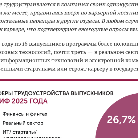
е трудоустраиваются в компании своих однокурсни
м же месте, продвигаясь вверх по карьерной лестн
онтальные переходы в другие отделы. В любом слу
к карьере, что подтверждают ежегодные опросы в
5 году из 16 выпускников программы более половин
совых технологий, почти треть — в реальном секто
 информационных технологий и электронной комм
венными стартапами или строят карьеру в государс