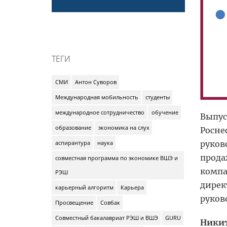
ТЕГИ
СМИ
Антон Суворов
Международная мобильность
студенты
международное сотрудничество
обучение
Выпус
образование
экономика на слух
Росне
руков
аспирантура
наука
прода
совместная программа по экономике ВШЭ и
компа
РЭШ
дирек
карьерный алгоритм
Карьера
руков
Просвещение
Совбак
Совместный бакалавриат РЭШ и ВШЭ
GURU
Никит