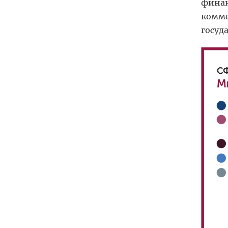
финан
комме
госуд