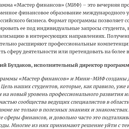
амма «Мастер финансов» (МИФ) – это вечерняя прог
менное финансовое образование международного у
оссийского бизнеса. Формат программы позволяет со
ировать ее под индивидуальные запросы студента, 
ализацию в интересующих направлениях. Получен
тельно расширяют профессиональные компетенции
ть сферу деятельности или претендовать на более
ий Булдаков, исполнительный директор програм
раммы «Мастер финансов» и Мини-МИФ созданы для
. Цель наших студентов, которые, как правило, уж
 на новый уровень профессионального развития ил
 частью сообщества ведущих специалистов в област
амме не только в полезных знаниях и знакомствах
е сферы финансов, и довольно часто это подталкив
оды. Многие из них принимают решение уйти с тек