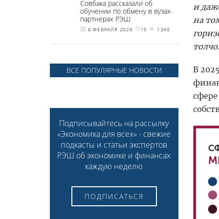
Совбака рассказали об
и даж
обучении по обмену в вузах-
партнерах РЭШ
на то
6 ФЕВРАЛЯ 2026
15
1340
гориз
толчо
В 202
ВСЕ ПОПУЛЯРНЫЕ НОВОСТИ
финан
сфере
собст
Подписывайтесь на рассылку
«Экономика для всех» - свежие
подкасты и статьи экспертов
РЭШ об экономике и финансах
каждую неделю
ПОДПИСАТЬСЯ