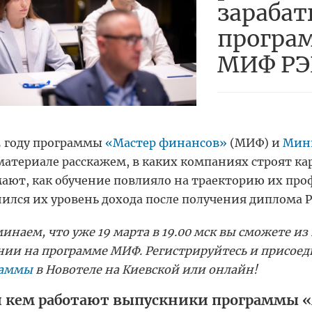
зараба
програ
МИФ Р
5 году программы
«Мастер финансов»
(МИФ) и
Мин
материале расскажем, в каких компаниях строят к
ают, как обучение повлияло на траекторию их про
ился их уровень дохода после получения диплома 
инаем, что уже 19 марта в 19.00 мск вы сможете из
нии на программе МИФ. Регистрируйтесь и присоед
раммы
в Новотеле на Киевской или онлайн!
и кем работают выпускники программы 