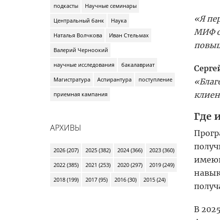
подкасты
Научные семинары
«Я пе
Центральный банк
Наука
МИФ о
Наталья Волчкова
Иван Стельмах
повыш
Валерий Черноокий
научные исследования
бакалавриат
Серге
Магистратура
Аспирантура
поступление
«Благ
клиен
приемная кампания
Где 
АРХИВЫ
Прогр
получ
2026 (207)
2025 (382)
2024 (366)
2023 (360)
имеющ
2022 (385)
2021 (253)
2020 (297)
2019 (249)
навык
2018 (199)
2017 (95)
2016 (30)
2015 (24)
получ
В 202