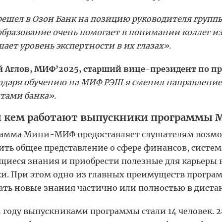
решел в Озон Банк на позицию руководителя группы
бразование очень помогает в понимании коллег из
ает уровень экспертности в их глазах».
й Аглов, МИФ’2025, старший вице-президент по п
одаря обучению на МИФ РЭШ я сменил направление
тами банка».
и кем работают выпускники программы
амма Мини-МИФ предоставляет слушателям возможн
ить общее представление о сфере финансов, систе
иеся знания и приобрести полезные для карьеры
и. При этом одно из главных преимуществ прог
ать новые знания частично или полностью в дист
5 году выпускниками программы стали 14 человек. 2