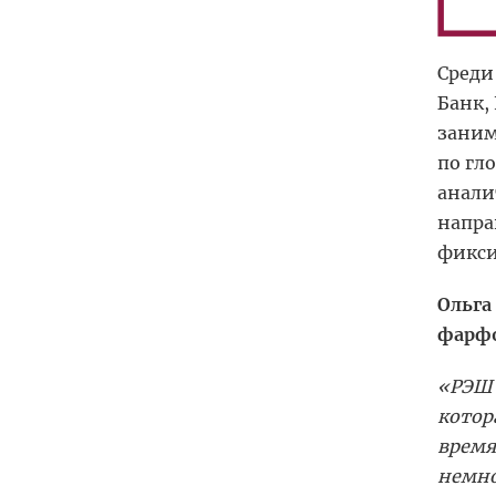
Среди
Банк,
заним
по гл
анали
напра
фикси
Ольга
фарфо
«РЭШ 
котор
время
немно