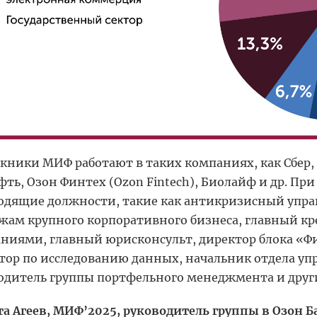
кники МИФ работают в таких компаниях, как Сбер,
фть, Озон Финтех (Ozon Fintech), Биолайф и др. П
одящие должности, такие как антикризисный упр
жам крупного корпоративного бизнеса, главный кр
ниями, главный юрисконсульт, директор блока «
тор по исследованию данных, начальник отдела уп
одитель группы портфельного менеджмента и друг
а Агеев, МИФ’2025, руководитель группы в Озон Б