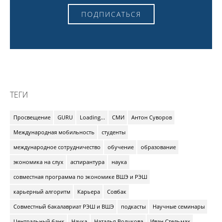
ПОДПИСАТЬСЯ
ТЕГИ
Просвещение
GURU
Loading...
СМИ
Антон Суворов
Международная мобильность
студенты
международное сотрудничество
обучение
образование
экономика на слух
аспирантура
наука
совместная программа по экономике ВШЭ и РЭШ
карьерный алгоритм
Карьера
Совбак
Совместный бакалавриат РЭШ и ВШЭ
подкасты
Научные семинары
Центральный банк
Наука
Наталья Волчкова
Иван Стельмах