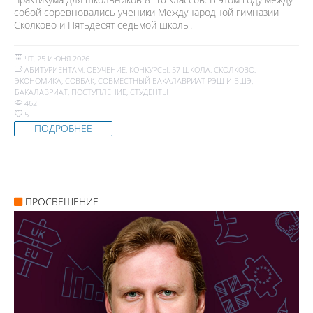
собой соревновались ученики Международной гимназии
Сколково и Пятьдесят седьмой школы.
ЧТ, 25 ИЮНЯ 2026
АБИТУРИЕНТАМ
,
ОБУЧЕНИЕ
,
КОНКУРСЫ
,
57 ШКОЛА
,
СКОЛКОВО
,
ЭКОНОМИКА
,
СОВБАК
,
СОВМЕСТНЫЙ БАКАЛАВРИАТ РЭШ И ВШЭ
,
БАКАЛАВРИАТ
,
ПОСТУПЛЕНИЕ
,
СТУДЕНТЫ
462
5
ПОДРОБНЕЕ
ПРОСВЕЩЕНИЕ