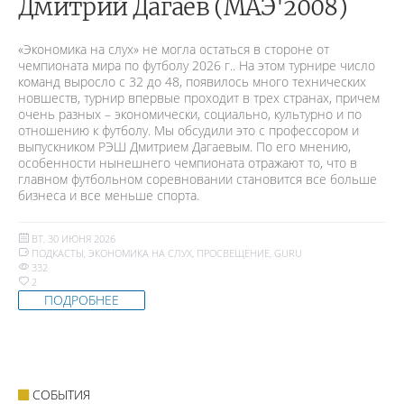
Дмитрий Дагаев (МАЭ'2008)
«Экономика на слух» не могла остаться в стороне от
чемпионата мира по футболу 2026 г.. На этом турнире число
команд выросло с 32 до 48, появилось много технических
новшеств, турнир впервые проходит в трех странах, причем
очень разных – экономически, социально, культурно и по
отношению к футболу. Мы обсудили это с профессором и
выпускником РЭШ Дмитрием Дагаевым. По его мнению,
особенности нынешнего чемпионата отражают то, что в
главном футбольном соревновании становится все больше
бизнеса и все меньше спорта.
ВТ, 30 ИЮНЯ 2026
ПОДКАСТЫ
,
ЭКОНОМИКА НА СЛУХ
,
ПРОСВЕЩЕНИЕ
,
GURU
332
2
ПОДРОБНЕЕ
СОБЫТИЯ