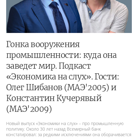
Гонка вооружения
промышленности: куда она
заведет мир. Подкаст
«Экономика на слух». Гости:
Олег Шибанов (МАЭ'2005) и
Константин Кучерявый
(МАЭ'2009)
Новый выпуск «Экономики на слух» – про промышленную
политику. Около 30 лет назад Всемирный банк
констатировал: за редкими исключениями она оборачивается