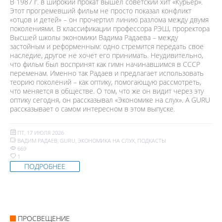
В 1987 г. в широкий прокат вышел советский хит «Курьер».
Этот прогремевший фильм не просто показал конфликт
«отцов и детей» – он прочертил линию разлома между двумя
поколениями. В классификации профессора РЭШ, проректора
Высшей школы экономики Вадима Радаева – между
застойным и реформенным: одно стремится передать свое
наследие, другое не хочет его принимать. Неудивительно,
что фильм был воспринят как гимн начинавшимся в СССР
переменам. Именно так Радаев и предлагает использовать
теорию поколений – как оптику, помогающую рассмотреть,
что меняется в обществе. О том, что же он видит через эту
оптику сегодня, он рассказывал «Экономике на слух». А GURU
рассказывает о самом интересном в этом выпуске.
ПТ, 17 ИЮЛЯ 2026
ВАДИМ РАДАЕВ
,
GURU
,
ЭКОНОМИКА НА СЛУХ
,
ПОДКАСТЫ
669
1
ПОДРОБНЕЕ
ПРОСВЕЩЕНИЕ