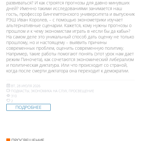
развиваться? И как строятся прогнозы для давно минувших
дней? Именно такими исследованиями занимается наш
гость, профессор Бингемптонского университета и выпускник
РЭШ Иван Королев, – с помощью эконометрики изучает
альтернативные сценарии. Кажется, кому нужны прогнозы о
прошлом и к чему экономистам играть в «если бы да кабы»?
На самом деле это уникальный способ дать оценку не только
прошлому, но и настоящему – выявить причины
современных проблем, оценить современную политику.
Например, такие работы помогают понять (этот урок нам дает
режим Пиночета), как сочетаются экономический либерализм
и политическая диктатура. Или что происходит со страной,
когда после смерти диктатора она переходит к демократии.
ВТ, 28 ИЮЛЯ 2026
ПОДКАСТЫ
,
ЭКОНОМИКА НА СЛУХ
,
ПРОСВЕЩЕНИЕ
310
2
ПОДРОБНЕЕ
ПРОСВЕЩЕНИЕ