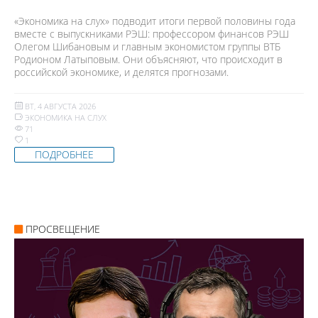
«Экономика на слух» подводит итоги первой половины года
вместе с выпускниками РЭШ: профессором финансов РЭШ
Олегом Шибановым и главным экономистом группы ВТБ
Родионом Латыповым. Они объясняют, что происходит в
российской экономике, и делятся прогнозами.
ВТ, 4 АВГУСТА 2026
ЭКОНОМИКА НА СЛУХ
71
1
ПОДРОБНЕЕ
ПРОСВЕЩЕНИЕ