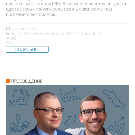
вместе с профессором РЭШ Валерием Чернооким обсуждают
один из самых громких естественных экспериментов
последнего десятилетия.
ВТ, 23 ИЮНЯ 2026
ПОДКАСТЫ
,
ЭКОНОМИКА НА СЛУХ
,
ПРОСВЕЩЕНИЕ
,
GURU
639
1
ПОДРОБНЕЕ
ПРОСВЕЩЕНИЕ