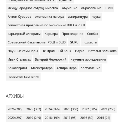
международное сотрудничество
обучение
образование
СМИ
Антон Суворов
экономика на слух
аспирантура
наука
совместная программа по экономике ВШЭ и РЭШ
карьерный алгоритм
Карьера
Просвещение
Совбак
Совместный бакалавриат РЭШ и ВШЭ
GURU
подкасты
Научные семинары
Центральный банк
Наука
Наталья Волчкова
Иван Стельмах
Валерий Черноокий
научные исследования
бакалавриат
Магистратура
Аспирантура
поступление
приемная кампания
АРХИВЫ
2026 (206)
2025 (382)
2024 (366)
2023 (360)
2022 (385)
2021 (253)
2020 (297)
2019 (249)
2018 (199)
2017 (95)
2016 (30)
2015 (24)