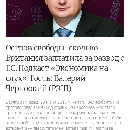
Остров свободы: сколько
Британия заплатила за развод с
ЕС. Подкаст «Экономика на
слух». Гость: Валерий
Черноокий (РЭШ)
Десять лет назад, 23 июня 2016 г., жители Великобритании
проголосовали за выход страны из Евросоюза. Что стало
причиной развода? Что островное королевство получило
вместе с независимостью от союзников, а что потеряло? Об
этом новый выпуск «Экономики на слух». Выпускница РЭШ и
аспирантка университета Манчестера Мария Плахтиева