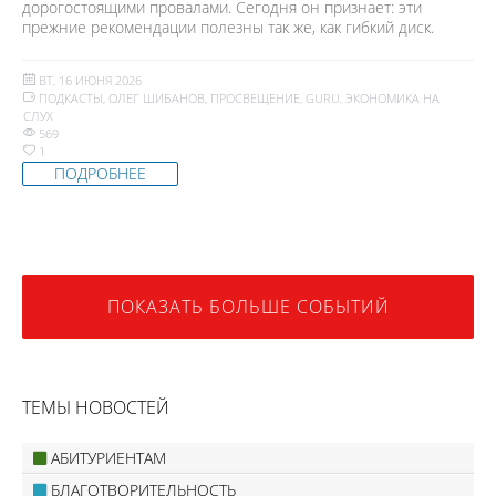
дорогостоящими провалами. Сегодня он признает: эти
прежние рекомендации полезны так же, как гибкий диск.
ВТ, 16 ИЮНЯ 2026
ПОДКАСТЫ
,
ОЛЕГ ШИБАНОВ
,
ПРОСВЕЩЕНИЕ
,
GURU
,
ЭКОНОМИКА НА
СЛУХ
569
1
ПОДРОБНЕЕ
ПОКАЗАТЬ БОЛЬШЕ СОБЫТИЙ
ТЕМЫ НОВОСТЕЙ
АБИТУРИЕНТАМ
БЛАГОТВОРИТЕЛЬНОСТЬ