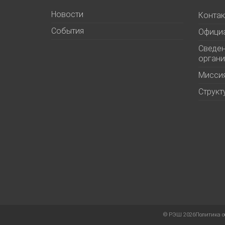
Новости
Контак
События
Офици
Сведен
органи
Миссия
Структ
©
РЭШ 2026
Политика о