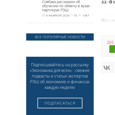
Совбака рассказали об
22-й 
обучении по обмену в вузах-
партнерах РЭШ
6 ФЕВРАЛЯ 2026
15
1367
ВТ, 2 
ВСЕ ПОПУЛЯРНЫЕ НОВОСТИ
265 
Подписывайтесь на рассылку
«Экономика для всех» - свежие
подкасты и статьи экспертов
РЭШ об экономике и финансах
каждую неделю
ПОДПИСАТЬСЯ