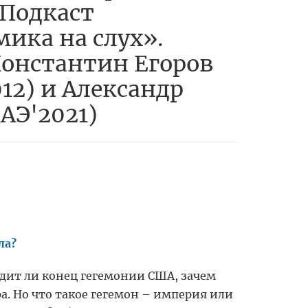
 Подкаст
ика на слух».
Константин Егоров
12) и Александр
БАЭ'2021)
ла?
одит ли конец гегемонии США, зачем
а. Но что такое гегемон – империя или