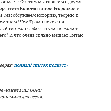
взимает? Об этом мы говорим с двумя
ерситета
Константином Егоровым
и
м
. Мы обсуждаем историю, теорию и
егемоном? Чем Трамп похож на
рый гегемон слабеет и уже не может
 его? И что очень сильно мешает Китаю
еерах:
полный список подкаст-
be-канал РЭШ GURU.
кономика для всех
»
.