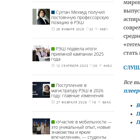
миров
выпус
Султан Мехмуд получил
постоянную профессорскую
аспир
позицию в РЭШ
совре
26 ЯНВАРЯ 2026
22
4681
средн
«геге
РЭШ подвела итоги
стать
приемной кампании 2025
года
12 СЕНТЯБРЯ 2025
20
4462
СЛУШ
Все в
Поступление в
магистратуру РЭШ в 2026
плеер
году: главные изменения
27 ФЕВРАЛЯ 2026
16
8643
В
П
«Участие в мобильности —
П
это уникальный опыт, новые
знакомства и яркие
впечатления», — студенты