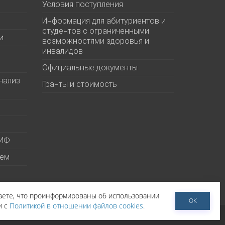
Условия поступления
Информация для абитуриентов и
студентов с ограниченными
и
возможностями здоровья и
инвалидов
Официальные документы
нализ
Гранты и стоимость
МИФ
ием
даете, что проинформированы об использовании
ОК
и с
Политикой в отношении файлов cookies
.
тельское соглашение