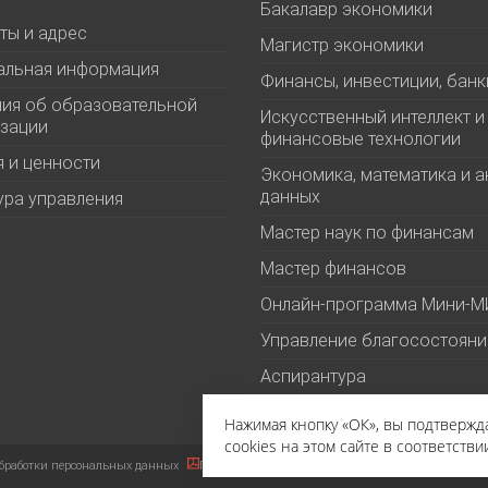
Бакалавр экономики
ты и адрес
Магистр экономики
альная информация
Финансы, инвестиции, банк
ия об образовательной
Искусственный интеллект и
зации
финансовые технологии
 и ценности
Экономика, математика и а
данных
ура управления
Мастер наук по финансам
Мастер финансов
Онлайн-программа Мини-
Управление благосостоян
Аспирантура
Нажимая кнопку «ОК», вы подтверж
cookies на этом сайте в соответстви
бработки персональных данных
Политика в отношении файлов cookies
Пользова