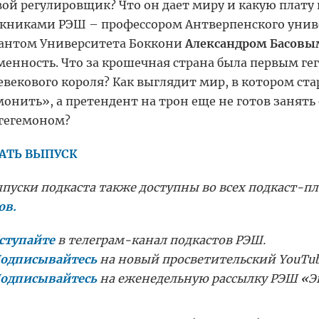
ой регулировщик? Что он дает миру и какую плату 
книками РЭШ – профессором Антверпенского унив
антом Университета Боккони
Александром Басовы
менность. Что за крошечная страна была первым г
евекового короля? Как выглядит мир, в котором ста
монить», а претендент на трон еще не готов занять
 гегемоном?
АТЬ ВЫПУСК
ыпуски подкаста также доступны во всех подкаст-пл
ов.
ступайте
в телеграм-канал подкастов РЭШ.
одписывайтесь
на новый просветительский YouTu
одписывайтесь
на еженедельную рассылку РЭШ
«
Э