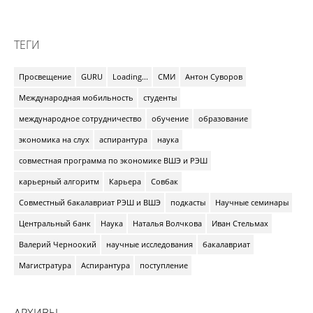
ТЕГИ
Просвещение
GURU
Loading...
СМИ
Антон Суворов
Международная мобильность
студенты
международное сотрудничество
обучение
образование
экономика на слух
аспирантура
наука
совместная программа по экономике ВШЭ и РЭШ
карьерный алгоритм
Карьера
Совбак
Совместный бакалавриат РЭШ и ВШЭ
подкасты
Научные семинары
Центральный банк
Наука
Наталья Волчкова
Иван Стельмах
Валерий Черноокий
научные исследования
бакалавриат
Магистратура
Аспирантура
поступление
АРХИВЫ