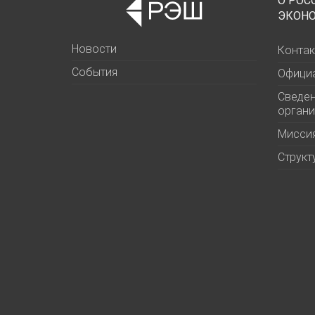
О РОС
ЭКОН
Новости
Контак
События
Офици
Сведен
органи
Миссия
Структ