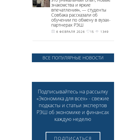
знакомства и яркие
впечатления», — студенты
Совбака рассказали об
обучении по обмену в вузах-
партнерах РЭШ
6 ФЕВРАЛЯ 2026
15
1349
ВСЕ ПОПУЛЯРНЫЕ НОВОСТИ
Подписывайтесь на рассылку
«Экономика для всех» - свежие
подкасты и статьи экспертов
РЭШ об экономике и финансах
каждую неделю
ПОДПИСАТЬСЯ