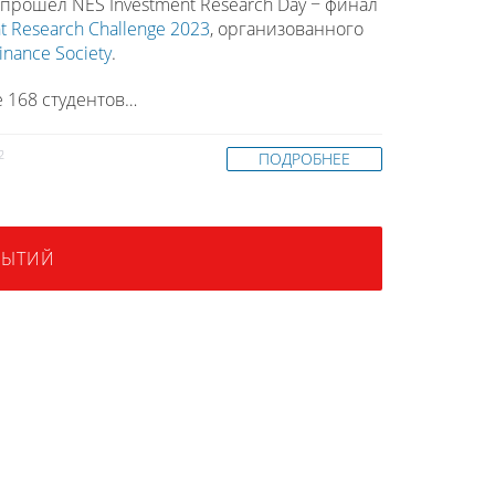
 прошел NES Investment Research Day − финал
t Research Challenge 2023
, организованного
inance Society
.
 168 студентов…
2
ПОДРОБНЕЕ
БЫТИЙ