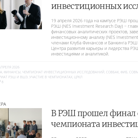
инвестиционных исс
19 апреля 2026 года на кампусе РЭШ пр
РЭШ (NES Investment Research Day) − глав
финансовых аналитических проектов, за
инвестиционному анализу (NES Investment
членами Клуба Финансов и Банкинга РЭШ N
Центра развития карьеры и лидерства РЭ
инвестициями и аналитикой.
АПРЕЛЯ 2026
РА
,
ФИНАНСЫ
,
ЧЕМПИОНАТ ИНВЕСТИЦИОННЫХ ИССЛЕДОВАНИЙ
,
СОВБАК
,
ФИБ
,
СОВ
РИАТ РЭШ И ВШЭ
,
УЧАСТИЕ В ЧЕМПИОНАТАХ
,
ЦРКЛ
8
ЕРА
В РЭШ прошел финал 
чемпионата инвести