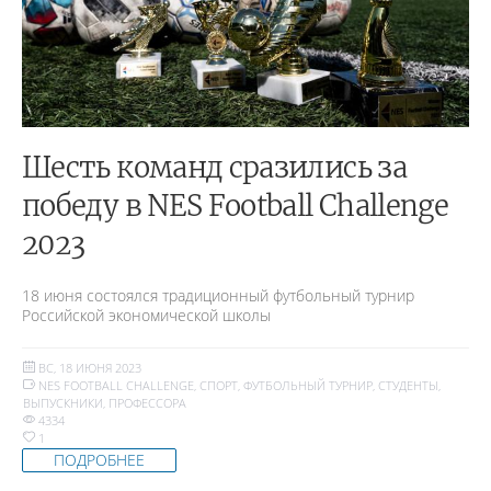
Шесть команд сразились за
победу в NES Football Challenge
2023
18 июня состоялся традиционный футбольный турнир
Российской экономической школы
ВС, 18 ИЮНЯ 2023
NES FOOTBALL CHALLENGE
,
СПОРТ
,
ФУТБОЛЬНЫЙ ТУРНИР
,
СТУДЕНТЫ
,
ВЫПУСКНИКИ
,
ПРОФЕССОРА
4334
1
ПОДРОБНЕЕ