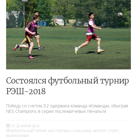
Состоялся футбольный турнир
РЭШ-2018
Победу со счетом 3:2 одержала команда «Команда», обыграв
NES Champions в серии послематчевых пенальти
СР, 20 ИЮНЯ 2018
ФУТБОЛЬНЫЙ ТУРНИР
,
NES FOOTBALL CHALLENGE
,
ФУТБОЛ
,
СПОРТ
,
ВЫПУСКНИКИ