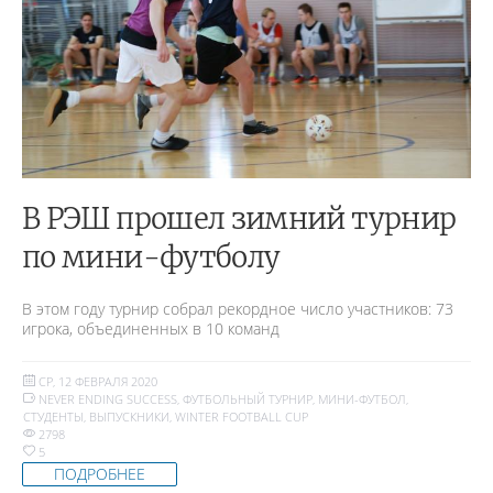
В РЭШ прошел зимний турнир
по мини-футболу
В этом году турнир собрал рекордное число участников: 73
игрока, объединенных в 10 команд
СР, 12 ФЕВРАЛЯ 2020
NEVER ENDING SUCCESS
,
ФУТБОЛЬНЫЙ ТУРНИР
,
МИНИ-ФУТБОЛ
,
СТУДЕНТЫ
,
ВЫПУСКНИКИ
,
WINTER FOOTBALL CUP
2798
5
ПОДРОБНЕЕ