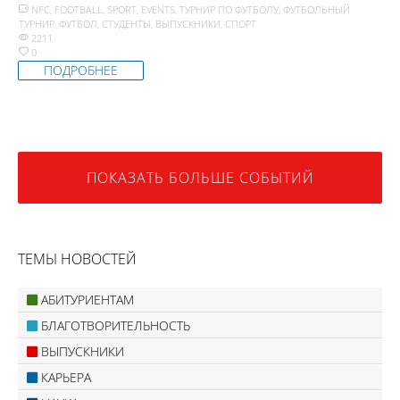
NFC
,
FOOTBALL
,
SPORT
,
EVENTS
,
ТУРНИР ПО ФУТБОЛУ
,
ФУТБОЛЬНЫЙ
ТУРНИР
,
ФУТБОЛ
,
СТУДЕНТЫ
,
ВЫПУСКНИКИ
,
СПОРТ
2211
0
ПОДРОБНЕЕ
ПОКАЗАТЬ БОЛЬШЕ СОБЫТИЙ
ТЕМЫ НОВОСТЕЙ
АБИТУРИЕНТАМ
БЛАГОТВОРИТЕЛЬНОСТЬ
ВЫПУСКНИКИ
КАРЬЕРА