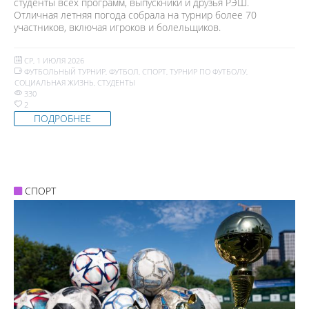
студенты всех программ, выпускники и друзья РЭШ.
Отличная летняя погода собрала на турнир более 70
участников, включая игроков и болельщиков.
СР, 1 ИЮЛЯ 2026
ФУТБОЛЬНЫЙ ТУРНИР
,
ФУТБОЛ
,
СПОРТ
,
ТУРНИР ПО ФУТБОЛУ
,
СОЦИАЛЬНАЯ ЖИЗНЬ
,
СТУДЕНТЫ
330
2
ПОДРОБНЕЕ
СПОРТ