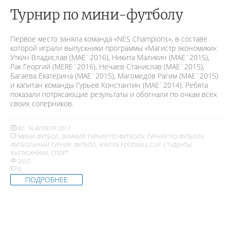
Турнир по мини-футболу
Первое место заняла команда «NES Champions», в составе
которой играли выпускники программы «Магистр экономики»:
Уткин Владислав (МАЕ`2016), Никита Маликин (МАЕ`2015),
Рак Георгий (MERE`2016), Нечаев Станислав (МАЕ`2015),
Багаева Екатерина (МАЕ`2015), Магомедов Рагим (МАЕ`2015)
и капитан команды Гурьев Константин (МАЕ`2014). Ребята
показали потрясающие результаты и обогнали по очкам всех
своих соперников.
ВС, 16 АПРЕЛЯ 2017
МИНИ-ФУТБОЛ
,
ЗИМНИЙ ТУРНИР ПО ФУТБОЛУ
,
ТУРНИР ПО ФУТБОЛУ
,
ФУТБОЛЬНЫЙ ТУРНИР
,
ФУТБОЛ
,
WINTER FOOTBALL CUP
,
СТУДЕНТЫ
,
ВЫПУСКНИКИ
,
СПОРТ
2557
0
ПОДРОБНЕЕ