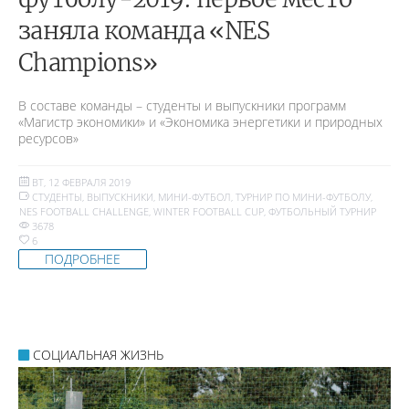
заняла команда «NES
Champions»
В составе команды – студенты и выпускники программ
«Магистр экономики» и «Экономика энергетики и природных
ресурсов»
ВТ, 12 ФЕВРАЛЯ 2019
СТУДЕНТЫ
,
ВЫПУСКНИКИ
,
МИНИ-ФУТБОЛ
,
ТУРНИР ПО МИНИ-ФУТБОЛУ
,
NES FOOTBALL CHALLENGE
,
WINTER FOOTBALL CUP
,
ФУТБОЛЬНЫЙ ТУРНИР
3678
6
ПОДРОБНЕЕ
СОЦИАЛЬНАЯ ЖИЗНЬ