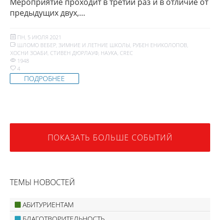
Мероприятие проходит в третий раз и в отличие от
предыдущих двух,…
ПН, 5 ИЮЛЯ 2021
ШЛОМО ВЕБЕР
,
ЗИМНИЕ И ЛЕТНИЕ ШКОЛЫ
,
РУБЕН ЕНИКОЛОПОВ
,
ХОСНИ ЗОАБИ
,
СТИВЕН ДЮРЛАУФ
,
НАУКА
,
CREC
1948
4
ПОДРОБНЕЕ
ПОКАЗАТЬ БОЛЬШЕ СОБЫТИЙ
ТЕМЫ НОВОСТЕЙ
АБИТУРИЕНТАМ
БЛАГОТВОРИТЕЛЬНОСТЬ