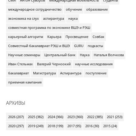
СМИ
Антон Суворов
Международная мобильность
студенты
международное сотрудничество
обучение
образование
экономика на слух
аспирантура
наука
совместная программа по экономике ВШЭ и РЭШ
карьерный алгоритм
Карьера
Просвещение
Совбак
Совместный бакалавриат РЭШ и ВШЭ
GURU
подкасты
Научные семинары
Центральный банк
Наука
Наталья Волчкова
Иван Стельмах
Валерий Черноокий
научные исследования
бакалавриат
Магистратура
Аспирантура
поступление
приемная кампания
АРХИВЫ
2026 (207)
2025 (382)
2024 (366)
2023 (360)
2022 (385)
2021 (253)
2020 (297)
2019 (249)
2018 (199)
2017 (95)
2016 (30)
2015 (24)