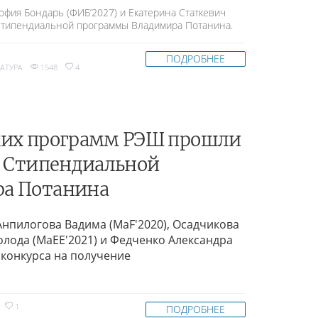
офия Бондарь (ФИБ’2027) и Екатерина Статкевич
 Стипендиальной программы Владимира Потанина.
ПОДРОБНЕЕ
АТУРА
1548
4
ких программ РЭШ прошли
а Стипендиальной
а Потанина
Анпилогова Вадима (MaF'2020), Осадчикова
олода (MaEE'2021) и Федченко Александра
р конкурса на получение
1
ПОДРОБНЕЕ