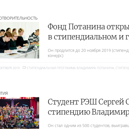
ОТВОРИТЕЛЬНОСТЬ
Фонд Потанина откры
в стипендиальном и 
Он продлится до 20 ноября 2019 (стипенд
конкурс)
ОКТЯБРЯ 2019
СТИПЕНДИАЛЬНАЯ ПРОГРАММА ВЛАДИМИРА ПОТАНИНА
,
СТИПЕН
ТИЯ
Студент РЭШ Сергей 
стипендию Владимир
Он стал одним из 500 студентов, выигра