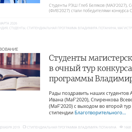
Студенты РЭШ Глеб Беляков (МАЭ’2027), С
(ФИБ’2027) стали победителями конкурса
МАРТА 2026
НДИЯ
,
СТУДЕНТЫ
,
СТИПЕНДИАЛЬНАЯ ПРОГРАММА ВЛАДИМИРА ПОТАНИНА
,
МАГИСТР
ЗОВАНИЕ
Студенты магистерс
в очный тур конкурс
программы Владимир
Рады поздравить наших студентов 
Ивана (MaF'2020), Спиренкова Всев
(MaF'2020) с выходом во второй ту
стипендии
Благотворительного…
ДЕКАБРЯ 2019
СТИПЕНДИАЛЬНАЯ ПРОГРАММА ВЛАДИМИРА ПОТАНИНА
1668