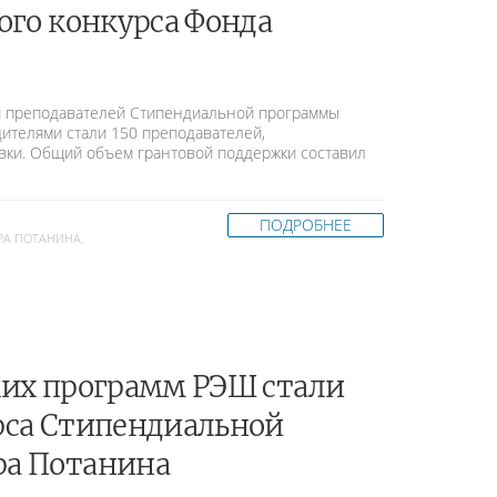
ого конкурса Фонда
ля преподавателей Стипендиальной программы
дителями стали 150 преподавателей,
вки. Общий объем грантовой поддержки составил
ПОДРОБНЕЕ
РА ПОТАНИНА
,
их программ РЭШ стали
рса Стипендиальной
а Потанина