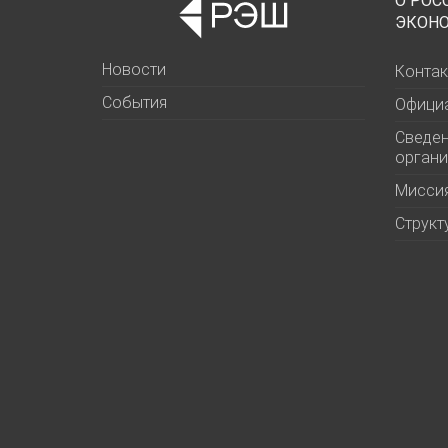
О РОС
ЭКОН
Новости
Контак
События
Офици
Сведен
органи
Миссия
Структ