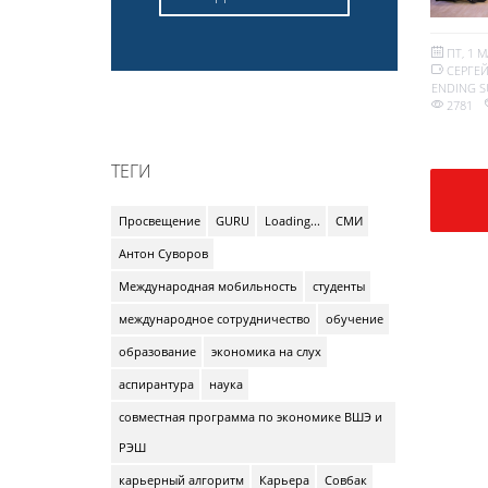
ПТ, 1 М
СЕРГЕ
ENDING S
2781
ТЕГИ
Просвещение
GURU
Loading...
СМИ
Антон Суворов
Международная мобильность
студенты
международное сотрудничество
обучение
образование
экономика на слух
аспирантура
наука
совместная программа по экономике ВШЭ и
РЭШ
карьерный алгоритм
Карьера
Совбак