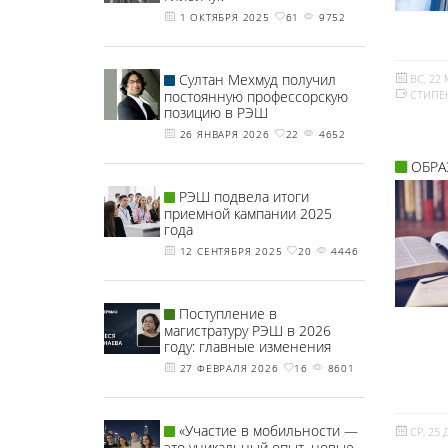
1 ОКТЯБРЯ 2025
61
9752
Султан Мехмуд получил
ВС, 22 
постоянную профессорскую
СТИПЕ
позицию в РЭШ
26 ЯНВАРЯ 2026
22
4652
ОБРА
РЭШ подвела итоги
приемной кампании 2025
года
12 СЕНТЯБРЯ 2025
20
4446
Поступление в
магистратуру РЭШ в 2026
году: главные изменения
27 ФЕВРАЛЯ 2026
16
8601
«Участие в мобильности —
СР, 25 
это уникальный опыт, новые