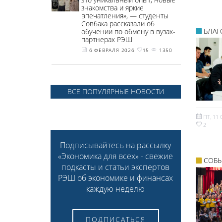
знакомства и яркие
впечатления», — студенты
Совбака рассказали об
БЛАГ
обучении по обмену в вузах-
партнерах РЭШ
6 ФЕВРАЛЯ 2026
15
1350
ВСЕ ПОПУЛЯРНЫЕ НОВОСТИ
ПТ, 11 
2
Подписывайтесь на рассылку
«Экономика для всех» - свежие
СОБЫ
подкасты и статьи экспертов
РЭШ об экономике и финансах
каждую неделю
ПОДПИСАТЬСЯ