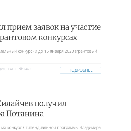
л прием заявок на участие
грантовом конкурсах
иальный конкурс) и до 15 января 2020 (грантовый
ДИЯ
,
ГРАНТ
2449
ПОДРОБНЕЕ
Силайчев получил
а Потанина
вших конкурс Стипендиальной программы Владимира