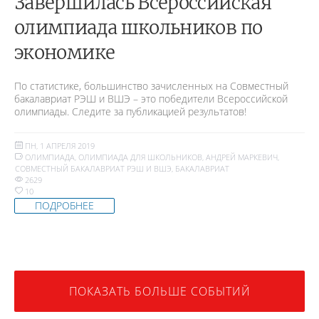
Завершилась Всероссийская
олимпиада школьников по
экономике
По статистике, большинство зачисленных на Совместный
бакалавриат РЭШ и ВШЭ – это победители Всероссийской
олимпиады. Следите за публикацией результатов!
ПН, 1 АПРЕЛЯ 2019
ОЛИМПИАДА
,
ОЛИМПИАДА ДЛЯ ШКОЛЬНИКОВ
,
АНДРЕЙ МАРКЕВИЧ
,
СОВМЕСТНЫЙ БАКАЛАВРИАТ РЭШ И ВШЭ
,
БАКАЛАВРИАТ
2629
10
ПОДРОБНЕЕ
ПОКАЗАТЬ БОЛЬШЕ СОБЫТИЙ