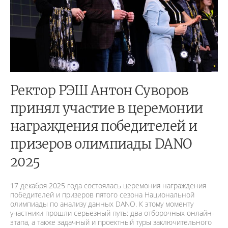
Ректор РЭШ Антон Суворов
принял участие в церемонии
награждения победителей и
призеров олимпиады DANO
2025
17 декабря 2025 года состоялась церемония награждения
победителей и призеров пятого сезона Национальной
олимпиады по анализу данных DANO. К этому моменту
участники прошли серьезный путь: два отборочных онлайн-
этапа, а также задачный и проектный туры заключительного