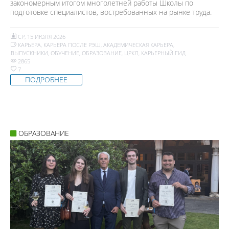
закономерным итогом многолетней работы Школы по
подготовке специалистов, востребованных на рынке труда.
СР, 15 ИЮЛЯ 2026
КАРЬЕРА
,
КАРЬЕРА ПОСЛЕ РЭШ
,
АКАДЕМИЧЕСКАЯ КАРЬЕРА
,
ВЫПУСКНИКИ
,
ОБУЧЕНИЕ
,
ОБРАЗОВАНИЕ
,
ЦРКЛ
,
КАРЬЕРНЫЙ ГИД
2865
7
ПОДРОБНЕЕ
ОБРАЗОВАНИЕ