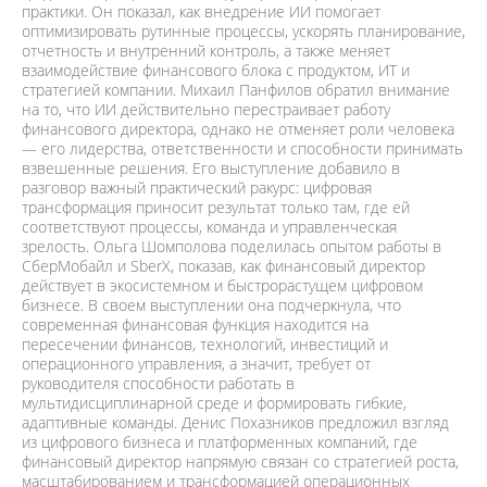
практики. Он показал, как внедрение ИИ помогает
оптимизировать рутинные процессы, ускорять планирование,
отчетность и внутренний контроль, а также меняет
взаимодействие финансового блока с продуктом, ИТ и
стратегией компании. Михаил Панфилов обратил внимание
на то, что ИИ действительно перестраивает работу
финансового директора, однако не отменяет роли человека
— его лидерства, ответственности и способности принимать
взвешенные решения. Его выступление добавило в
разговор важный практический ракурс: цифровая
трансформация приносит результат только там, где ей
соответствуют процессы, команда и управленческая
зрелость. Ольга Шомполова поделилась опытом работы в
СберМобайл и SberX, показав, как финансовый директор
действует в экосистемном и быстрорастущем цифровом
бизнесе. В своем выступлении она подчеркнула, что
современная финансовая функция находится на
пересечении финансов, технологий, инвестиций и
операционного управления, а значит, требует от
руководителя способности работать в
мультидисциплинарной среде и формировать гибкие,
адаптивные команды. Денис Похазников предложил взгляд
из цифрового бизнеса и платформенных компаний, где
финансовый директор напрямую связан со стратегией роста,
масштабированием и трансформацией операционных