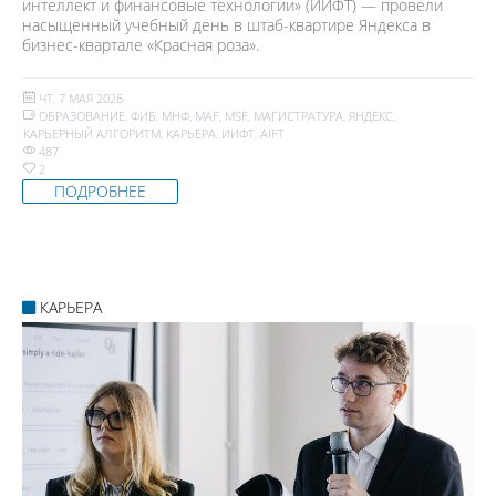
интеллект и финансовые технологии» (ИИФТ) — провели
насыщенный учебный день в штаб-квартире Яндекса в
бизнес-квартале «Красная роза».
ЧТ, 7 МАЯ 2026
ОБРАЗОВАНИЕ
,
ФИБ
,
МНФ
,
MAF
,
MSF
,
МАГИСТРАТУРА
,
ЯНДЕКС
,
КАРЬЕРНЫЙ АЛГОРИТМ
,
КАРЬЕРА
,
ИИФТ
,
AIFT
487
2
ПОДРОБНЕЕ
КАРЬЕРА