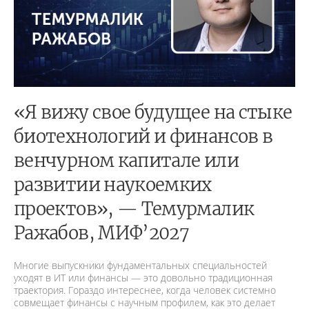
«Я вижу свое будущее на стыке
биотехнологий и финансов в
венчурном капитале или
развитии наукоемких
проектов», — Темурмалик
Ражабов, МИФ’2027
Многие выпускники фундаментальных специальностей
уходят в ИТ или финансы — это довольно традиционная
траектория. Гораздо интереснее, когда человек системно
совмещает финансы с научным профилем, как это делает