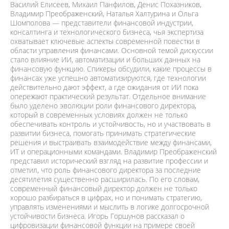
Василий Елисеев, Михаил Панфилов, Денис Похазников,
Владимир Преображенский, Наталья Халтурина и Ольга
Шомполова — представители финансовой индустрии,
консалтинга и технологического бизнеса, чья экспертиза
охватывает ключевые аспекты современной повестки в
области управления финансами. Основной темой дискуссии
стало влияние ИИ, автоматизации и больших данных на
финансовую функцию. Спикеры обсудили, какие процессы в
финансах уже успешно автоматизируются, где технологии
действительно дают эффект, а где ожидания от ИИ пока
опережают практический результат. Отдельное внимание
было уделено эволюции роли финансового директора,
который в современных условиях должен не только
обеспечивать контроль и устойчивость, но и участвовать в
развитии бизнеса, помогать принимать стратегические
решения и выстраивать взаимодействие между финансами,
ИТ и операционными командами. Владимир Преображенский
представил исторический взгляд на развитие профессии и
отметил, что роль финансового директора за последние
десятилетия существенно расширилась. По его словам,
современный финансовый директор должен не только
хорошо разбираться в цифрах, но и понимать стратегию,
управлять изменениями и мыслить в логике долгосрочной
устойчивости бизнеса. Игорь Горшунов рассказал о
цифровизации финансовой функции на примере своей