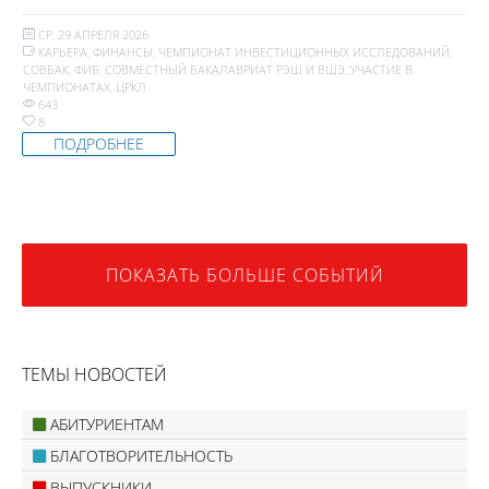
СР, 29 АПРЕЛЯ 2026
КАРЬЕРА
,
ФИНАНСЫ
,
ЧЕМПИОНАТ ИНВЕСТИЦИОННЫХ ИССЛЕДОВАНИЙ
,
СОВБАК
,
ФИБ
,
СОВМЕСТНЫЙ БАКАЛАВРИАТ РЭШ И ВШЭ
,
УЧАСТИЕ В
ЧЕМПИОНАТАХ
,
ЦРКЛ
643
8
ПОДРОБНЕЕ
ПОКАЗАТЬ БОЛЬШЕ СОБЫТИЙ
ТЕМЫ НОВОСТЕЙ
АБИТУРИЕНТАМ
БЛАГОТВОРИТЕЛЬНОСТЬ
ВЫПУСКНИКИ