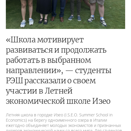
«Школа мотивирует
развиваться и продолжать
работать в выбранном
направлении», — студенты
РЭШ рассказали о своем
участии в Летней
экономической школе Изео
Летняя школа в городке Изео (I.S.E.O. Summer School in
Economics) на берегу одноименного озера в Италии
ежегодно объединяет молодых экономистов и признанных
лидеров экономической науки со всего мира. Для студентов