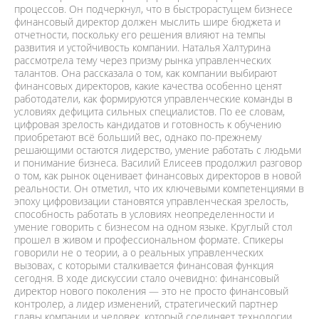
процессов. Он подчеркнул, что в быстрорастущем бизнесе
финансовый директор должен мыслить шире бюджета и
отчетности, поскольку его решения влияют на темпы
развития и устойчивость компании. Наталья Халтурина
рассмотрела тему через призму рынка управленческих
талантов. Она рассказала о том, как компании выбирают
финансовых директоров, какие качества особенно ценят
работодатели, как формируются управленческие команды в
условиях дефицита сильных специалистов. По ее словам,
цифровая зрелость кандидатов и готовность к обучению
приобретают всё больший вес, однако по-прежнему
решающими остаются лидерство, умение работать с людьми
и понимание бизнеса. Василий Елисеев продолжил разговор
о том, как рынок оценивает финансовых директоров в новой
реальности. Он отметил, что их ключевыми компетенциями в
эпоху цифровизации становятся управленческая зрелость,
способность работать в условиях неопределенности и
умение говорить с бизнесом на одном языке. Круглый стол
прошел в живом и профессиональном формате. Спикеры
говорили не о теории, а о реальных управленческих
вызовах, с которыми сталкивается финансовая функция
сегодня. В ходе дискуссии стало очевидно: финансовый
директор нового поколения — это не просто финансовый
контролер, а лидер изменений, стратегический партнер
главы компании и человек, который соединяет технологии,