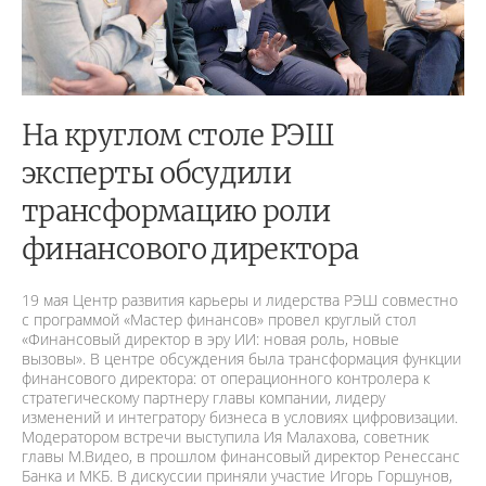
На круглом столе РЭШ
эксперты обсудили
трансформацию роли
финансового директора
19 мая Центр развития карьеры и лидерства РЭШ совместно
с программой «Мастер финансов» провел круглый стол
«Финансовый директор в эру ИИ: новая роль, новые
вызовы». В центре обсуждения была трансформация функции
финансового директора: от операционного контролера к
стратегическому партнеру главы компании, лидеру
изменений и интегратору бизнеса в условиях цифровизации.
Модератором встречи выступила Ия Малахова, советник
главы М.Видео, в прошлом финансовый директор Ренессанс
Банка и МКБ. В дискуссии приняли участие Игорь Горшунов,