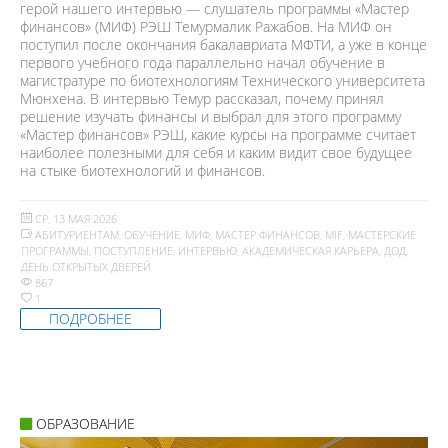
герой нашего интервью — слушатель программы «Мастер
финансов» (МИФ) РЭШ Темурмалик Ражабов. На МИФ он
поступил после окончания бакалавриата МФТИ, а уже в конце
первого учебного года параллельно начал обучение в
магистратуре по биотехнологиям Технического университета
Мюнхена. В интервью Темур рассказал, почему принял
решение изучать финансы и выбрал для этого программу
«Мастер финансов» РЭШ, какие курсы на программе считает
наиболее полезными для себя и каким видит свое будущее
на стыке биотехнологий и финансов.
СР, 13 МАЯ 2026
АБИТУРИЕНТАМ
,
ОБУЧЕНИЕ
,
МИФ
,
МАСТЕР ФИНАНСОВ
,
MIF
,
МАСТЕРСКИЕ
ПРОГРАММЫ
,
ПОСТУПЛЕНИЕ
,
ИНТЕРВЬЮ
,
АКАДЕМИЧЕСКАЯ КАРЬЕРА
,
ДОД
,
ДЕНЬ ОТКРЫТЫХ ДВЕРЕЙ
867
1
ПОДРОБНЕЕ
ОБРАЗОВАНИЕ