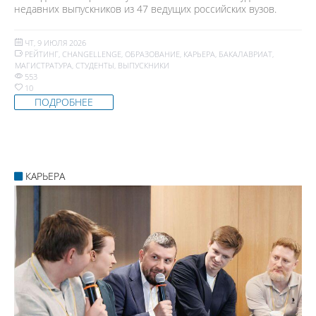
недавних выпускников из 47 ведущих российских вузов.
ЧТ, 9 ИЮЛЯ 2026
РЕЙТИНГ
,
CHANGELLENGE
,
ОБРАЗОВАНИЕ
,
КАРЬЕРА
,
БАКАЛАВРИАТ
,
МАГИСТРАТУРА
,
СТУДЕНТЫ
,
ВЫПУСКНИКИ
553
10
ПОДРОБНЕЕ
КАРЬЕРА