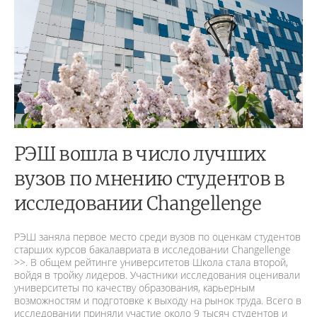
РЭШ вошла в число лучших
вузов по мнению студентов в
исследовании Changellenge
РЭШ заняла первое место среди вузов по оценкам студентов
старших курсов бакалавриата в исследовании Changellenge
>>. В общем рейтинге университетов Школа стала второй,
войдя в тройку лидеров. Участники исследования оценивали
университеты по качеству образования, карьерным
возможностям и подготовке к выходу на рынок труда. Всего в
исследовании приняли участие около 9 тысяч студентов и