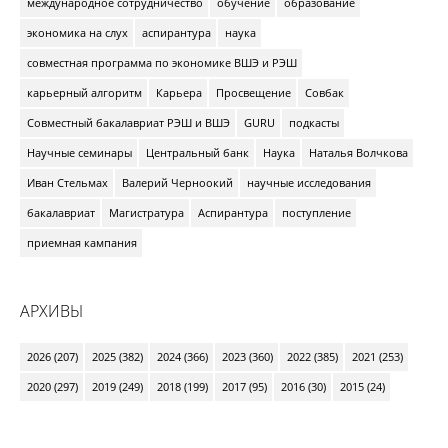
международное сотрудничество
обучение
образование
экономика на слух
аспирантура
наука
совместная программа по экономике ВШЭ и РЭШ
карьерный алгоритм
Карьера
Просвещение
Совбак
Совместный бакалавриат РЭШ и ВШЭ
GURU
подкасты
Научные семинары
Центральный банк
Наука
Наталья Волчкова
Иван Стельмах
Валерий Черноокий
научные исследования
бакалавриат
Магистратура
Аспирантура
поступление
приемная кампания
АРХИВЫ
2026 (207)
2025 (382)
2024 (366)
2023 (360)
2022 (385)
2021 (253)
2020 (297)
2019 (249)
2018 (199)
2017 (95)
2016 (30)
2015 (24)