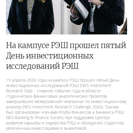
На кампусе РЭШ прошел пятый
День инвестиционных
исследований РЭШ
19 апреля 2026 года на кампусе РЭШ прошел пятый День
инвестиционных исследований РЭШ (NES Investment
Research Day) − главное событие года в области
студенческих финансовых аналитических проектов,
завершившее межвузовский чемпионат по инвестиционному
анализу (NES Investment Research Challenge 2026). Турнир
был организован членами Клуба Финансов и Банкинга РЭШ
NES Banking & Finance Society при поддержке Центра
развития карьеры и лидерства РЭШ и объединил студентов,
увлеченных инвестициями и аналитикой.