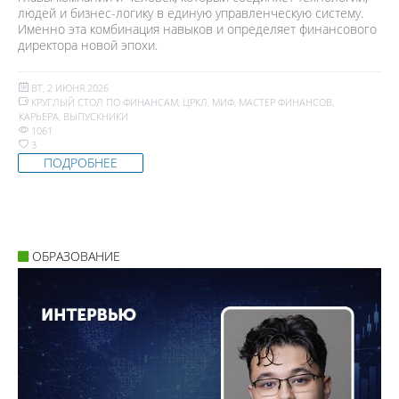
людей и бизнес-логику в единую управленческую систему.
Именно эта комбинация навыков и определяет финансового
директора новой эпохи.
ВТ, 2 ИЮНЯ 2026
КРУГЛЫЙ СТОЛ ПО ФИНАНСАМ
,
ЦРКЛ
,
МИФ
,
МАСТЕР ФИНАНСОВ
,
КАРЬЕРА
,
ВЫПУСКНИКИ
1061
3
ПОДРОБНЕЕ
ОБРАЗОВАНИЕ