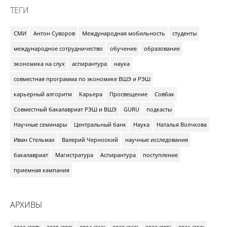
ТЕГИ
СМИ
Антон Суворов
Международная мобильность
студенты
международное сотрудничество
обучение
образование
экономика на слух
аспирантура
наука
совместная программа по экономике ВШЭ и РЭШ
карьерный алгоритм
Карьера
Просвещение
Совбак
Совместный бакалавриат РЭШ и ВШЭ
GURU
подкасты
Научные семинары
Центральный банк
Наука
Наталья Волчкова
Иван Стельмах
Валерий Черноокий
научные исследования
бакалавриат
Магистратура
Аспирантура
поступление
приемная кампания
АРХИВЫ