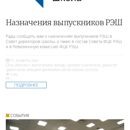
Назначения выпускников РЭШ
Рады сообщить вам о назначениях выпускников РЭШ в
Совет директоров Школы, а также в состав Совета ФЦК РЭШ
и в Ревизионную комиссию ФЦК РЭШ.
ПТ, 20 МАРТА 2020
ALUMNIONLY
,
ВЫПУСКНИКИ
,
ФОНДЫ ЦЕЛЕВОГО КАПИТАЛА
,
ДЖАНГИР
ДЖАНГИРОВ
,
АРКАДИЙ ДВОРКОВИЧ
,
NEVER ENDING SUCCESS
2195
1
ПОДРОБНЕЕ
СОБЫТИЯ