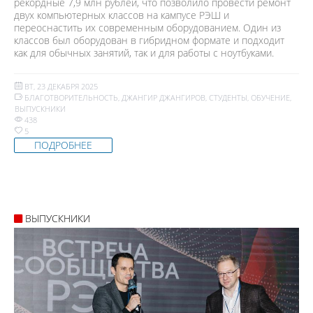
рекордные 7,9 млн рублей, что позволило провести ремонт
двух компьютерных классов на кампусе РЭШ и
переоснастить их современным оборудованием. Один из
классов был оборудован в гибридном формате и подходит
как для обычных занятий, так и для работы с ноутбуками.
ВТ, 23 ДЕКАБРЯ 2025
БЛАГОТВОРИТЕЛЬНОСТЬ
,
ДЖАНГИР ДЖАНГИРОВ
,
СТУДЕНТЫ
,
ОБУЧЕНИЕ
,
ВЫПУСКНИКИ
438
5
ПОДРОБНЕЕ
ВЫПУСКНИКИ